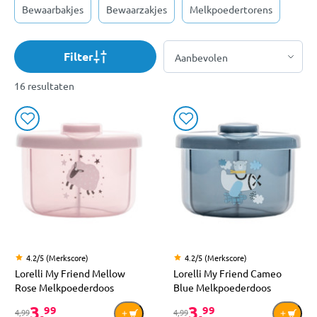
Bewaarbakjes
Bewaarzakjes
Melkpoedertorens
Filter
16 resultaten
4.2/5 (Merkscore)
4.2/5 (Merkscore)
Lorelli My Friend Mellow
Lorelli My Friend Cameo
Rose Melkpoederdoos
Blue Melkpoederdoos
3,
3,
99
99
4,99
4,99