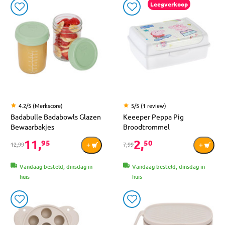
Leegverkoop
4.2/5 (Merkscore)
5/5 (1 review)
Badabulle Badabowls Glazen
Keeeper Peppa Pig
Bewaarbakjes
Broodtrommel
11,
2,
95
50
12,99
7,99
Vandaag besteld, dinsdag in
Vandaag besteld, dinsdag in
huis
huis