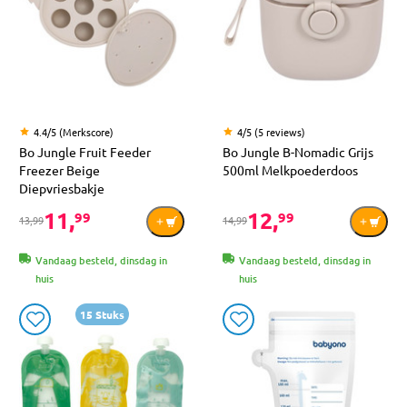
4.4/5 (Merkscore)
4/5 (5 reviews)
Bo Jungle Fruit Feeder
Bo Jungle B-Nomadic Grijs
Freezer Beige
500ml Melkpoederdoos
Diepvriesbakje
11,
12,
99
99
13,99
14,99
Vandaag besteld, dinsdag in
Vandaag besteld, dinsdag in
huis
huis
15 Stuks