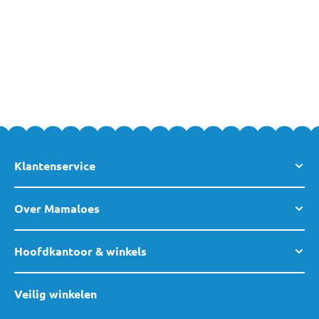
het bewaren van (borst)voeding en vers bereide hapjes
makkelijker te maken.
Je bestelt deze producten veilig en eenvoudig online bij
MamaLoes. Heb je vragen over een van deze producten of over
een van de andere producten uit ons assortiment? Neem dan
gerust
contact
met ons op, of kom gezellig langs in een van
onze
winkels
. Team MamaLoes staat voor je klaar!
Klantenservice
Over Mamaloes
Hoofdkantoor & winkels
Veilig winkelen