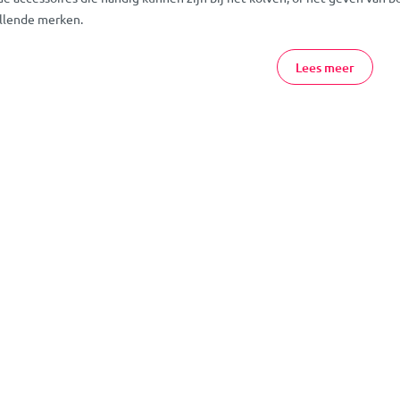
llende merken.
lf Accessoires Online Bestellen
Lees meer
eenvoudig en veilg verschillende borstkolf accessoires online. Heb je n
ortiment? Neem dan gerust
contact
met ons op, of kom gezellig langs in