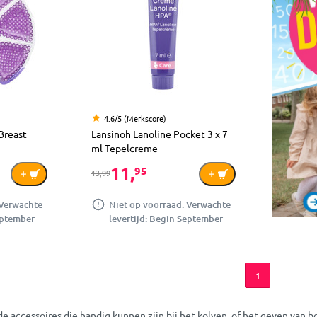
4.6/5 (Merkscore)
Breast
Lansinoh Lanoline Pocket 3 x 7
ml Tepelcreme
11,
95
13,99
 Verwachte
Niet op voorraad. Verwachte
eptember
levertijd: Begin September
1
nde accessoires die handig kunnen zijn bij het kolven, of het geven van