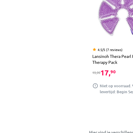
4.5/5 (7 reviews)
Lansinoh Thera Pearl 
Therapy Pack
17,
90
19,99
Niet op voorraad.
levertijd: Begin S
Hier vind je verschille