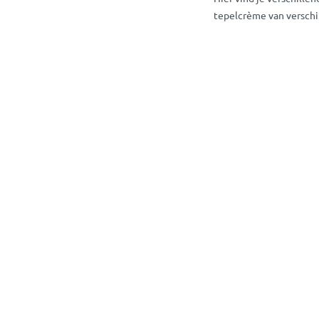
tepelcrème van verschi
Overige Borstko
Bij MamaLoes bestel je 
producten uit ons ass