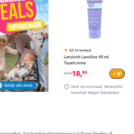
5/5 (4 reviews)
Lansinoh Lanoline 40 ml
Tepelcreme
18,
90
20,99
Niet op voorraad. Verwachte
levertijd: Begin September
 borstvoeding. Van handige thermoboxen tot finger feeders of