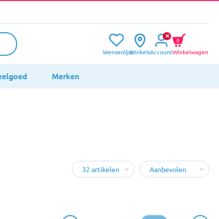
0
Wensenlijst
Winkels
Account
Winkelwagen
eelgoed
Merken