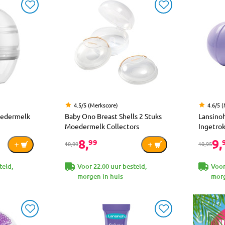
4.5/5 (Merkscore)
4.6/5 
oedermelk
Baby Ono Breast Shells 2 Stuks
Lansinoh
Moedermelk Collectors
Ingetro
8,
9,
99
10,99
10,95
teld,
Voor 22:00 uur besteld,
Voor
morgen in huis
morg