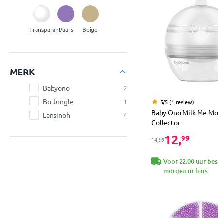
Transparant
Paars
Beige
MERK
Babyono
2
Bo Jungle
1
5/5 (1 review)
Baby Ono Milk Me M
Lansinoh
4
Collector
12,
99
14,99
Voor 22:00 uur bes
morgen in huis