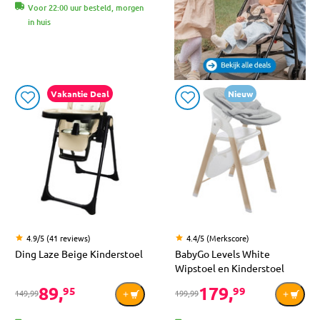
Voor 22:00 uur besteld, morgen
in huis
Vakantie Deal
Nieuw
4.9/5 (41 reviews)
4.4/5 (Merkscore)
Ding Laze Beige Kinderstoel
BabyGo Levels White
Wipstoel en Kinderstoel
89,
179,
95
99
149,99
199,99