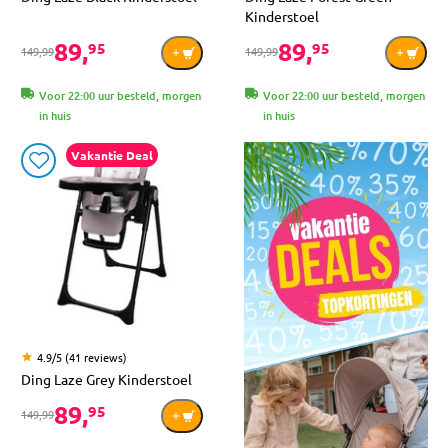
Kinderstoel
89,
89,
95
95
149,99
149,99
Voor 22:00 uur besteld, morgen
Voor 22:00 uur besteld, morgen
in huis
in huis
Vakantie Deal
4.9/5 (41 reviews)
Ding Laze Grey Kinderstoel
89,
95
149,99