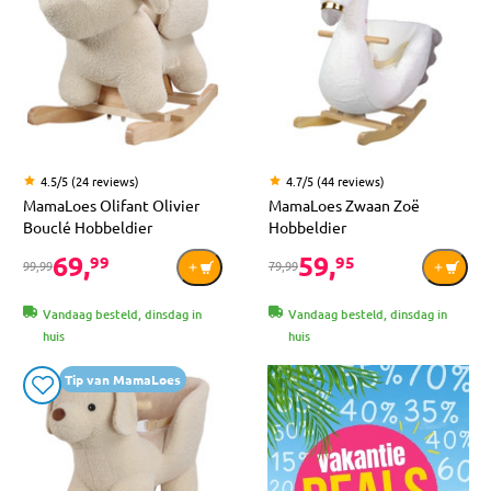
4.5/5 (24 reviews)
4.7/5 (44 reviews)
MamaLoes Olifant Olivier
MamaLoes Zwaan Zoë
Bouclé Hobbeldier
Hobbeldier
69,
59,
99
95
99,99
79,99
Vandaag besteld, dinsdag in
Vandaag besteld, dinsdag in
huis
huis
Tip van MamaLoes