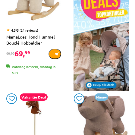
4.5/5 (24 reviews)
MamaLoes Hond Hummel
Bouclé Hobbeldier
69,
99
99,99
Vandaag besteld, dinsdag in
huis
Vakantie Deal
Nieuw