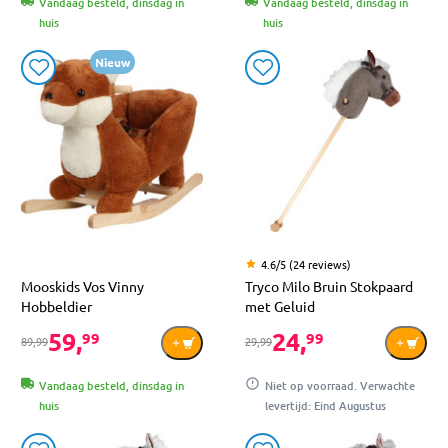
Vandaag besteld, dinsdag in
Vandaag besteld, dinsdag in
huis
huis
Nieuw
4.6/5 (24 reviews)
Mooskids Vos Vinny
Tryco Milo Bruin Stokpaard
Hobbeldier
met Geluid
59,
24,
99
99
89,99
29,99
Vandaag besteld, dinsdag in
Niet op voorraad. Verwachte
huis
levertijd: Eind Augustus