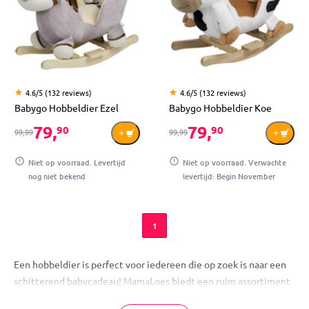
4.6/5 (132 reviews)
4.6/5 (132 reviews)
Babygo Hobbeldier Ezel
Babygo Hobbeldier Koe
79,
79,
90
90
99,99
99,99
Niet op voorraad. Levertijd
Niet op voorraad. Verwachte
nog niet bekend
levertijd: Begin November
1
Een hobbeldier is perfect voor iedereen die op zoek is naar een
schitterend babycadeau! MamaLoes biedt een ruim assortiment
hobbeldieren voor uren hobbelplezier. Verras je kindje, neefje,