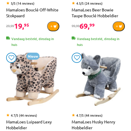
5/5 (14 reviews)
4.5/5 (24 reviews)
Mamaloes Bouclé Off-White
MamaLoes Beer Bowie
Stokpaard
Taupe Bouclé Hobbeldier
19,
69,
95
99
29,99
99,99
Vandaag besteld, dinsdag in
Vandaag besteld, dinsdag in
huis
huis
Nieuw
4.7/5 (44 reviews)
4.7/5 (44 reviews)
MamaLoes Luipaard Lexy
MamaLoes Husky Henry
Hobbeldier
Hobbeldier