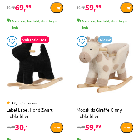
69,
59,
99
99
89,99
69,99
Vandaag besteld, dinsdag in
Vandaag besteld, dinsdag in
huis
huis
Vakantie Deal
Nieuw
4.8/5 (8 reviews)
Label Label Hond Zwart
Mooskids Giraffe Ginny
Hobbeldier
Hobbeldier
30,
59,
-
99
79,99
89,99