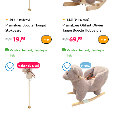
5/5 (14 reviews)
4.5/5 (24 reviews)
Mamaloes Bouclé Nougat
MamaLoes Olifant Olivier
Stokpaard
Taupe Bouclé Hobbeldier
19,
69,
95
99
29,99
99,99
Vandaag besteld, dinsdag in
Vandaag besteld, dinsdag in
huis
huis
Vakantie Deal
Nieuw