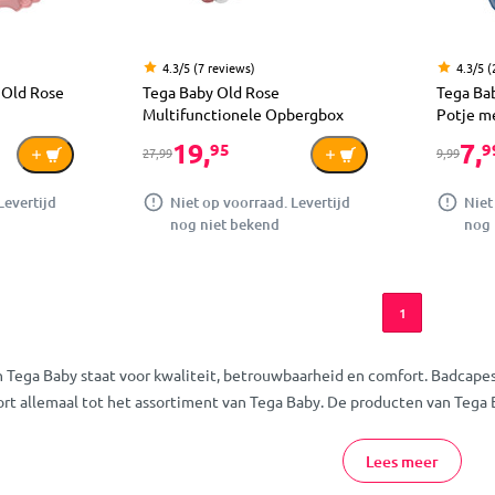
4.3/5 (7 reviews)
4.3/5 (
 Old Rose
Tega Baby Old Rose
Tega Ba
Multifunctionele Opbergbox
Potje m
19,
7,
95
9
27,99
9,99
Levertijd
Niet op voorraad. Levertijd
Niet
nog niet bekend
nog 
1
 Tega Baby staat voor kwaliteit, betrouwbaarheid en comfort. Badcapes,
rt allemaal tot het assortiment van Tega Baby. De producten van Teg
Lees meer
e bestellen