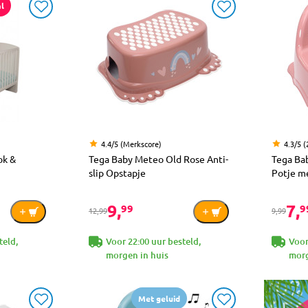
l
4.4/5 (Merkscore)
4.3/5 (
ok &
Tega Baby Meteo Old Rose Anti-
Tega Ba
slip Opstapje
Potje m
9,
7,
99
9
12,99
9,99
teld,
Voor 22:00 uur besteld,
Voor
morgen in huis
morg
Met geluid