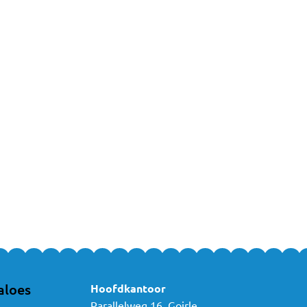
 een van de producten van Tega Baby? Neem dan gerust
contact
met ons
aloes
Hoofdkantoor
Parallelweg 16, Goirle