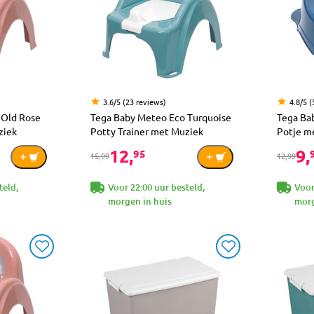
3.6/5 (23 reviews)
4.8/5 (
 Old Rose
Tega Baby Meteo Eco Turquoise
Tega Ba
ziek
Potty Trainer met Muziek
Potje m
12,
9,
95
15,99
12,99
teld,
Voor 22:00 uur besteld,
Voor
morgen in huis
morg