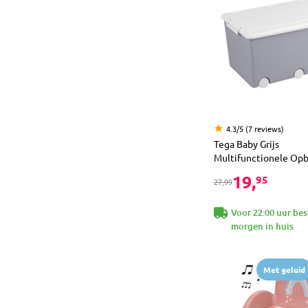
4.3/5 (7 reviews)
Tega Baby Grijs
Multifunctionele Op
19,
95
27,99
Voor 22:00 uur bes
morgen in huis
Met geluid