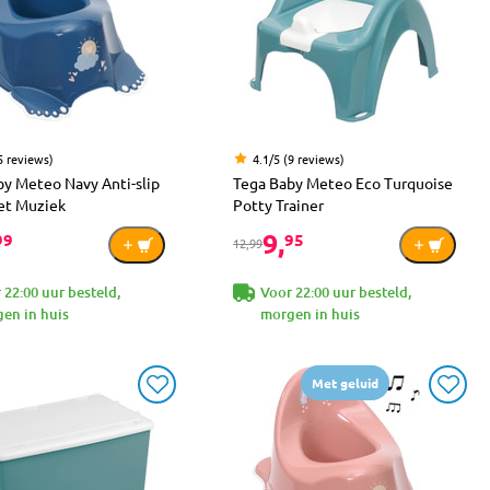
5 reviews)
4.1/5 (9 reviews)
by Meteo Navy Anti-slip
Tega Baby Meteo Eco Turquoise
et Muziek
Potty Trainer
9,
99
95
12,99
 22:00 uur besteld,
Voor 22:00 uur besteld,
en in huis
morgen in huis
Met geluid