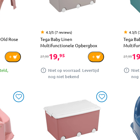
4.3/5 (7 reviews)
4.3/5 (
 Old Rose
Tega Baby Linen
Tega Ba
Multifunctionele Opbergbox
Multifu
19,
19
95
27,99
27,99
teld,
Niet op voorraad. Levertijd
Niet
nog niet bekend
nog 