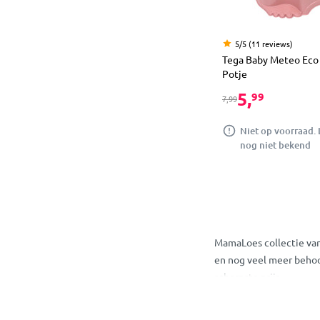
5/5 (11 reviews)
Tega Baby Meteo Eco
Potje
5,
99
7,99
Niet op voorraad. 
nog niet bekend
MamaLoes collectie van
en nog veel meer behoo
scherpste prijs.
Tega Baby onlin