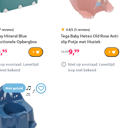
7 reviews)
4.8/5 (5 reviews)
by Mineral Blue
Tega Baby Meteo Old Rose Anti-
nctionele Opbergbox
slip Potje met Muziek
,
9,
95
99
12,99
 op voorraad. Levertijd
Niet op voorraad. Levertijd
niet bekend
nog niet bekend
Met geluid