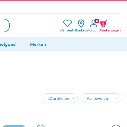
0
Wensenlijst
Winkels
Account
Winkelwagen
eelgoed
Merken