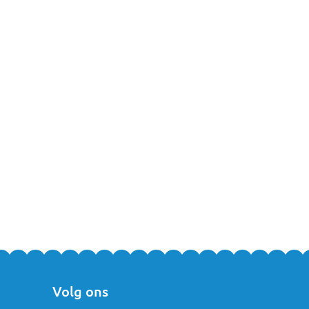
 op, of kom langs in een van
onze winkels
. Team MamaLoes staat
Volg ons