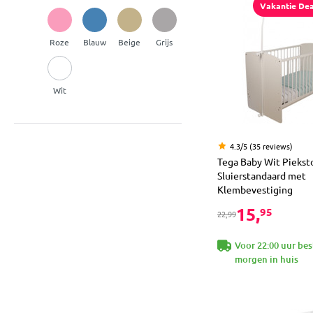
Vakantie Dea
Roze
Blauw
Beige
Grijs
Wit
4.3/5 (35 reviews)
Tega Baby Wit Piekst
Sluierstandaard met
Klembevestiging
15,
95
22,99
Voor 22:00 uur bes
morgen in huis