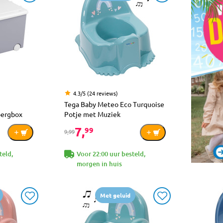
4.3/5 (24 reviews)
Tega Baby Meteo Eco Turquoise
bergbox
Potje met Muziek
7,
99
9,99
teld,
Voor 22:00 uur besteld,
morgen in huis
Met geluid