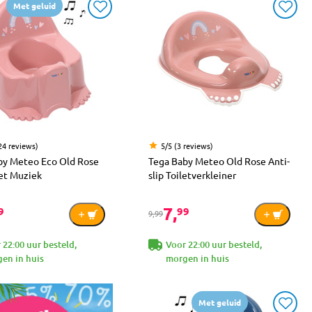
Met geluid
24 reviews)
5/5 (3 reviews)
by Meteo Eco Old Rose
Tega Baby Meteo Old Rose Anti-
et Muziek
slip Toiletverkleiner
7,
9
99
9,99
 22:00 uur besteld,
Voor 22:00 uur besteld,
en in huis
morgen in huis
Met geluid