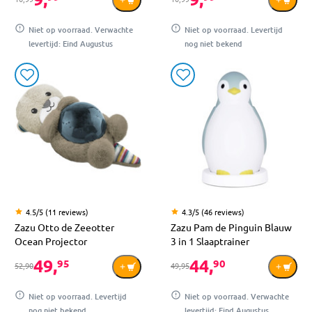
Niet op voorraad. Verwachte
Niet op voorraad. Levertijd
levertijd: Eind Augustus
nog niet bekend
4.5/5 (11 reviews)
4.3/5 (46 reviews)
Zazu Otto de Zeeotter
Zazu Pam de Pinguin Blauw
Ocean Projector
3 in 1 Slaaptrainer
49,
44,
95
90
52,90
49,95
Niet op voorraad. Levertijd
Niet op voorraad. Verwachte
nog niet bekend
levertijd: Eind Augustus