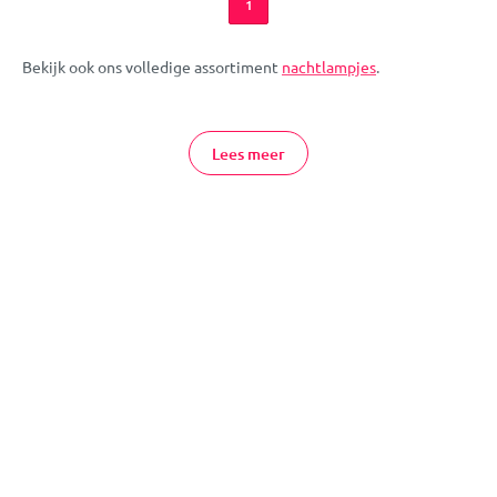
1
Bekijk ook ons volledige assortiment
nachtlampjes
.
Met de Zazu nachtlampjes hoeft je kindje 's nachts niet meer
bang te zijn! De lampjes hebben verschillende standen, zodat je
Lees meer
het licht ook iets minder fel kan zetten om lekker bij in slaap te
vallen. Met de nachtlampjes van Zazu aan de zijde van je kindje,
is het geen probleem meer om dromenland te vinden!
Zazu Nachtlampjes Online Bestellen
Heb je vragen over de lampjes van Zazu of wil je graag advies op
maat? Neem dan gerust
contact
met ons op. We helpen je graag
verder!