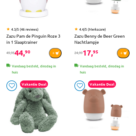
4.3/5 (46 reviews)
4.4/5 (Merkscore)
Zazu Pam de Pinguin Roze 3
Zazu Benny de Beer Green
in 1 Slaaptrainer
Nachtlampje
44,
17,
90
95
49,95
24,99
Vandaag besteld, dinsdag in
Vandaag besteld, dinsdag in
huis
huis
Vakantie Deal
Vakantie Deal