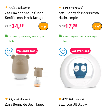
4.4/5 (Merkscore)
4.4/5 (Merkscore)
Zazu Ro het Konijn Green
Zazu Benny de Beer Brown
Knuffel met Nachtlampje
Nachtlampje
34,
17,
95
95
49,99
24,99
Vandaag besteld, dinsdag in
Vandaag besteld, dinsdag in
huis
huis
Vakantie Deal
Leegverkoop
4.4/5 (Merkscore)
4.2/5 (24 reviews)
Zazu Benny de Beer Taupe
Zazu Lou Uil Blauw