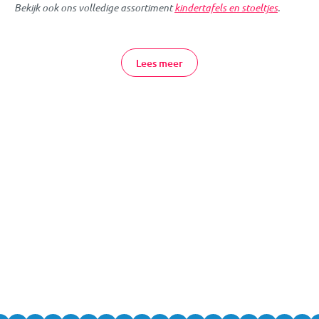
Bekijk ook ons volledige assortiment
kindertafels en stoeltjes
.
Door speciaal voor je kindje een tafel met stoeltjes van Bieco
aan te schaffen, kan je kleintje de volwassenen om hem/haar
Lees meer
heen imiteren. Daarnaast levert het ook nog eens een leuk
plaatje op! Een tafeltje met stoeltjes is niet alleen heel leuk om
in huis te hebben, je kindje kan er ook nog eens heerlijk mee
spelen!
Bieco Kindermeubels Online Bestellen
Heb je vragen over de tafels en stoeltjes van Bieco of wil je
graag persoonlijk advies? Dan kun je altijd vrijblijvend
contact
met ons opnemen, of langskomen in één van
onze winkels
.
MamaLoes helpt je graag!