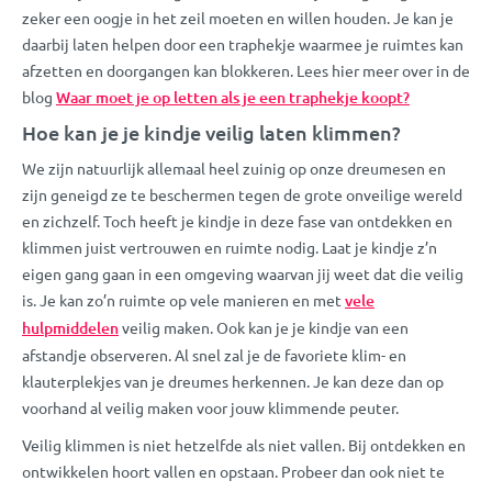
zeker een oogje in het zeil moeten en willen houden. Je kan je
daarbij laten helpen door een traphekje waarmee je ruimtes kan
afzetten en doorgangen kan blokkeren. Lees hier meer over in de
blog
Waar moet je op letten als je een traphekje koopt?
Hoe kan je je kindje veilig laten klimmen?
We zijn natuurlijk allemaal heel zuinig op onze dreumesen en
zijn geneigd ze te beschermen tegen de grote onveilige wereld
en zichzelf. Toch heeft je kindje in deze fase van ontdekken en
klimmen juist vertrouwen en ruimte nodig. Laat je kindje z’n
eigen gang gaan in een omgeving waarvan jij weet dat die veilig
is. Je kan zo’n ruimte op vele manieren en met
vele
hulpmiddelen
veilig maken. Ook kan je je kindje van een
afstandje observeren. Al snel zal je de favoriete klim- en
klauterplekjes van je dreumes herkennen. Je kan deze dan op
voorhand al veilig maken voor jouw klimmende peuter.
Veilig klimmen is niet hetzelfde als niet vallen. Bij ontdekken en
ontwikkelen hoort vallen en opstaan. Probeer dan ook niet te