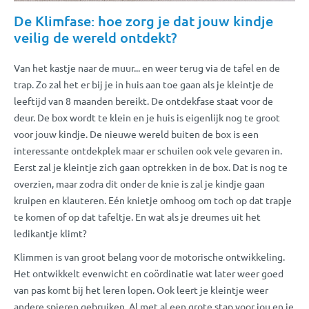
De Klimfase: hoe zorg je dat jouw kindje
veilig de wereld ontdekt?
Van het kastje naar de muur... en weer terug via de tafel en de
trap. Zo zal het er bij je in huis aan toe gaan als je kleintje de
leeftijd van 8 maanden bereikt. De ontdekfase staat voor de
deur. De box wordt te klein en je huis is eigenlijk nog te groot
voor jouw kindje. De nieuwe wereld buiten de box is een
interessante ontdekplek maar er schuilen ook vele gevaren in.
Eerst zal je kleintje zich gaan optrekken in de box. Dat is nog te
overzien, maar zodra dit onder de knie is zal je kindje gaan
kruipen en klauteren. Eén knietje omhoog om toch op dat trapje
te komen of op dat tafeltje. En wat als je dreumes uit het
ledikantje klimt?
Klimmen is van groot belang voor de motorische ontwikkeling.
Het ontwikkelt evenwicht en coördinatie wat later weer goed
van pas komt bij het leren lopen. Ook leert je kleintje weer
andere spieren gebruiken. Al met al een grote stap voor jou en je