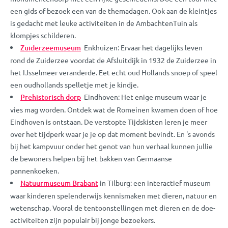
een gids of bezoek een van de themadagen. Ook aan de kleintjes
is gedacht met leuke activiteiten in de AmbachtenTuin als
klompjes schilderen.
Zuiderzeemuseum
Enkhuizen: Ervaar het dagelijks leven
rond de Zuiderzee voordat de Afsluitdijk in 1932 de Zuiderzee in
het IJsselmeer veranderde. Eet echt oud Hollands snoep of speel
een oudhollands spelletje met je kindje.
Prehistorisch dorp
Eindhoven: Het enige museum waar je
vies mag worden. Ontdek wat de Romeinen kwamen doen of hoe
Eindhoven is ontstaan. De verstopte Tijdskisten leren je meer
over het tijdperk waar je je op dat moment bevindt. En 's avonds
bij het kampvuur onder het genot van hun verhaal kunnen jullie
de bewoners helpen bij het bakken van Germaanse
pannenkoeken.
Natuurmuseum Brabant
in Tilburg: een interactief museum
waar kinderen spelenderwijs kennismaken met dieren, natuur en
wetenschap. Vooral de tentoonstellingen met dieren en de doe-
activiteiten zijn populair bij jonge bezoekers.