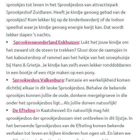
sprookjes tot leven in het Sprookjesbos van attractiepark
Sprookjeshof Zuidlaren. Heeft je kindje genoeg gehad van de
sprookjes? Kom lekker bij op de kinderboerderij of de Indoor
speelhal waar je kindje genoeg energie kwijt kan. Dat wordt
lekker slapen 's nachts.
Sprookjeswonderland Enkhuizen
: Lukt het jouw kindje om
het zwaard uit de steen te trekken? Gluur door de raampjes in
het kabouterdorp of rammel aan het hekje van het snoephuisje
bij Hans & Grietje. Je kindje kan zelfs even lekker ronddobberen
in een bootje of een ritje maken op een pony.
Sprookjesbos Valkenburg
: Fantasie en werkelijkheid komen
dichtbij elkaar in dit leuke Sprookjesbos. Behalve de bekende
sprookjes kunnen jullie de oude, donkere mergelgroeve in die
onder het sprookjesbos ligt... Als jullie durven natuurlijk!
De Efteling
in Kaatsheuvel: En natuurlijk mag hét
sprookjesbos der sprookjesbossen niet ontbreken in dit lijstje. In
het beroemde Sprookjesbos van de Efteling komen bekende
verhalen tot leven en kijken kinderen hun ogen uit. En laten we