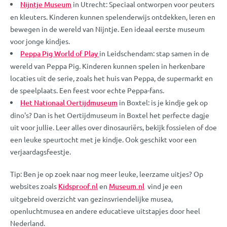
Nijntje Museum
in Utrecht: Speciaal ontworpen voor peuters
en kleuters. Kinderen kunnen spelenderwijs ontdekken, leren en
bewegen in de wereld van Nijntje. Een ideaal eerste museum
voor jonge kindjes.
Peppa Pig World of Play
in Leidschendam: stap samen in de
wereld van Peppa Pig. Kinderen kunnen spelen in herkenbare
locaties uit de serie, zoals het huis van Peppa, de supermarkt en
de speelplaats. Een feest voor echte Peppa-fans.
Het Nationaal Oertijdmuseum
in Boxtel: is je kindje gek op
dino's? Dan is het Oertijdmuseum in Boxtel het perfecte dagje
uit voor jullie. Leer alles over dinosauriërs, bekijk fossielen of doe
een leuke speurtocht met je kindje. Ook geschikt voor een
verjaardagsfeestje.
Tip: Ben je op zoek naar nog meer leuke, leerzame uitjes? Op
websites zoals
Kidsproof.nl
en
Museum.nl
vind je een
uitgebreid overzicht van gezinsvriendelijke musea,
openluchtmusea en andere educatieve uitstapjes door heel
Nederland.