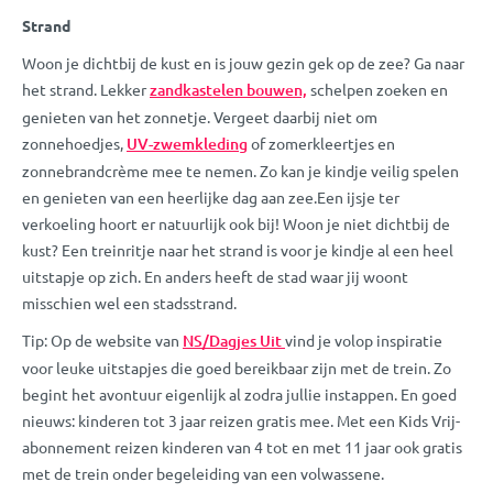
Strand
Woon je dichtbij de kust en is jouw gezin gek op de zee? Ga naar
het strand. Lekker
zandkastelen bouwen,
schelpen zoeken en
genieten van het zonnetje. Vergeet daarbij niet om
zonnehoedjes,
UV-zwemkleding
of zomerkleertjes en
zonnebrandcrème mee te nemen. Zo kan je kindje veilig spelen
en genieten van een heerlijke dag aan zee.Een ijsje ter
verkoeling hoort er natuurlijk ook bij! Woon je niet dichtbij de
kust? Een treinritje naar het strand is voor je kindje al een heel
uitstapje op zich. En anders heeft de stad waar jij woont
misschien wel een stadsstrand.
Tip: Op de website van
NS/Dagjes Uit
vind je volop inspiratie
voor leuke uitstapjes die goed bereikbaar zijn met de trein. Zo
begint het avontuur eigenlijk al zodra jullie instappen. En goed
nieuws: kinderen tot 3 jaar reizen gratis mee. Met een Kids Vrij-
abonnement reizen kinderen van 4 tot en met 11 jaar ook gratis
met de trein onder begeleiding van een volwassene.