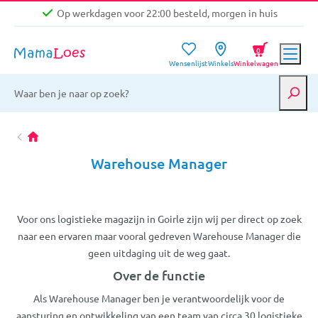
Op werkdagen voor 22:00 besteld, morgen in huis
Niet goed, geld terug garantie
0
Wensenlijst
Winkels
Winkelwagen
Gratis verzending vanaf €39,-
Op werkdagen voor 22:00 besteld, morgen in huis
Niet goed, geld terug garantie
Warehouse Manager
Voor ons logistieke magazijn in Goirle zijn wij per direct op zoek
naar een ervaren maar vooral gedreven Warehouse Manager die
geen uitdaging uit de weg gaat.
Over de functie
Als Warehouse Manager ben je verantwoordelijk voor de
aansturing en ontwikkeling van een team van circa 30 logistieke