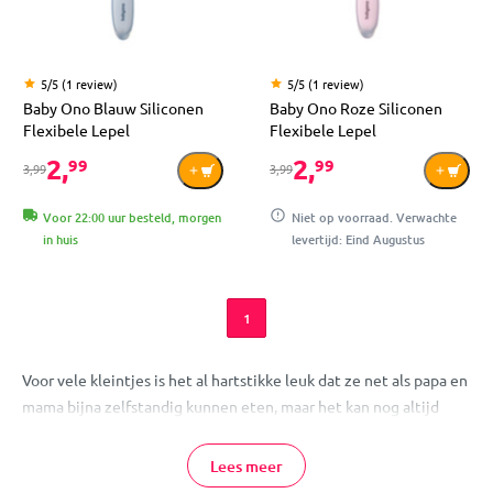
5/5 (1 review)
5/5 (1 review)
Baby Ono Blauw Siliconen
Baby Ono Roze Siliconen
Flexibele Lepel
Flexibele Lepel
2,
2,
99
99
3,99
3,99
Voor 22:00 uur besteld, morgen
Niet op voorraad. Verwachte
in huis
levertijd: Eind Augustus
1
Voor vele kleintjes is het al hartstikke leuk dat ze net als papa en
mama bijna zelfstandig kunnen eten, maar het kan nog altijd
leuker. Kinderbestek bij MamaLoes is altijd vrolijk gekleurd en
ontworpen met kleine kinderhandjes in het achterhoofd.
Lees meer