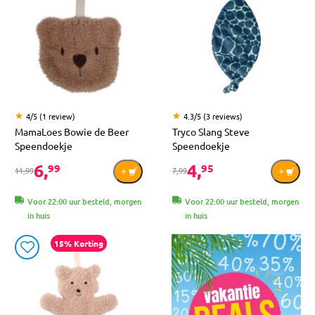
4/5 (1 review)
4.3/5 (3 reviews)
MamaLoes Bowie de Beer
Tryco Slang Steve
Speendoekje
Speendoekje
6,
4,
99
95
11,99
7,99
Voor 22:00 uur besteld, morgen
Voor 22:00 uur besteld, morgen
in huis
in huis
15% Korting