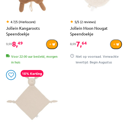
4.7/5 (Merkscore)
5/5 (2 reviews)
Jollein Kangaroots
Jollein Moon Nougat
Speendoekje
Speendoekje
8,
7,
49
64
9,99
8,99
Voor 22:00 uur besteld, morgen
Niet op voorraad. Verwachte
in huis
levertijd: Begin Augustus
15% Korting