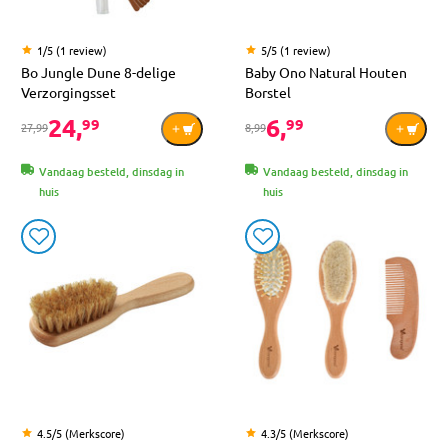
1/5 (1 review)
5/5 (1 review)
Bo Jungle Dune 8-delige
Baby Ono Natural Houten
Verzorgingsset
Borstel
24,
6,
99
99
27,99
8,99
Vandaag besteld, dinsdag in
Vandaag besteld, dinsdag in
huis
huis
4.5/5 (Merkscore)
4.3/5 (Merkscore)