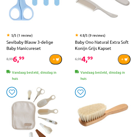
5/5 (1 review)
4.8/5 (9 reviews)
Sevibaby Blauw 3-delige
Baby Ono Natural Extra Soft
Baby Manicureset
Konijn Grijs Kapset
6,
4,
99
99
8,99
6,99
Vandaag besteld, dinsdag in
Vandaag besteld, dinsdag in
huis
huis