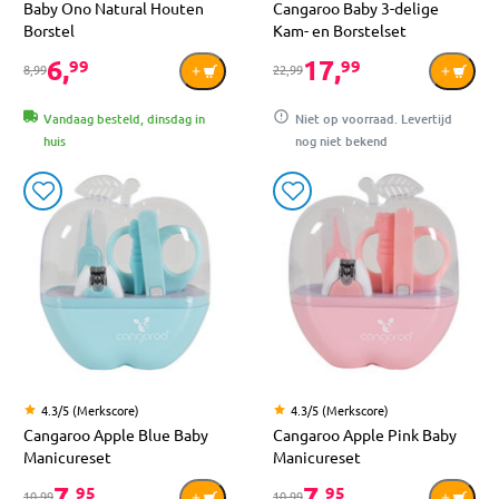
Baby Ono Natural Houten
Cangaroo Baby 3-delige
Borstel
Kam- en Borstelset
6,
17,
99
99
8,99
22,99
Vandaag besteld, dinsdag in
Niet op voorraad. Levertijd
huis
nog niet bekend
4.3/5 (Merkscore)
4.3/5 (Merkscore)
Cangaroo Apple Blue Baby
Cangaroo Apple Pink Baby
Manicureset
Manicureset
7,
7,
95
95
10,99
10,99