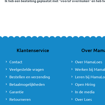
Ik heb een bestelling geplaatst met ''vooraf overmaken'' en heb 
Klantenservice
Over Mam
Contact
Over MamaLoes
Veelgestelde vragen
Werken bij Mama
Bestellen en verzending
Leren bij MamaLo
Betaalmogelijkheden
Open Hiring
Garantie
In de media
Retourneren
Over Loes