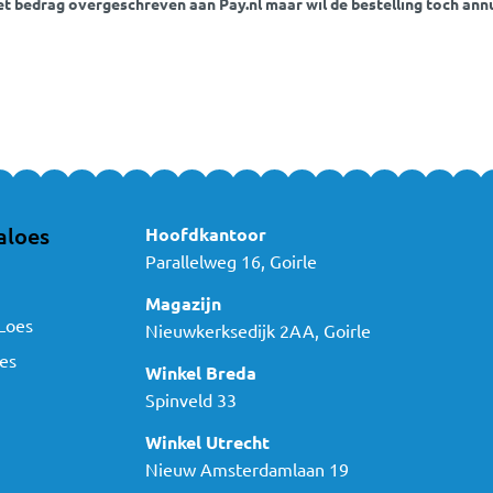
het bedrag overgeschreven aan Pay.nl maar wil de bestelling toch ann
aloes
Hoofdkantoor
Parallelweg 16, Goirle
Magazijn
Loes
Nieuwkerksedijk 2AA, Goirle
es
Winkel Breda
Spinveld 33
Winkel Utrecht
Nieuw Amsterdamlaan 19