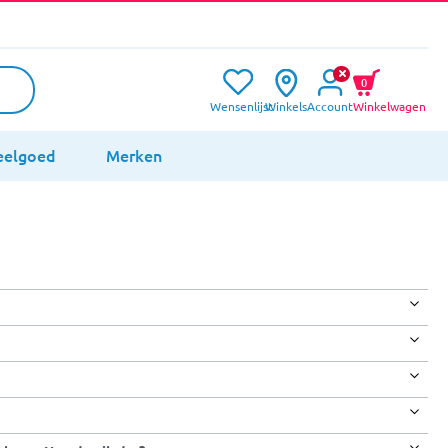
0
Wensenlijst
Winkels
Account
Winkelwagen
eelgoed
Merken