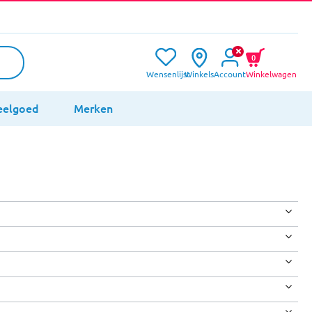
0
Wensenlijst
Winkels
Account
Winkelwagen
eelgoed
Merken