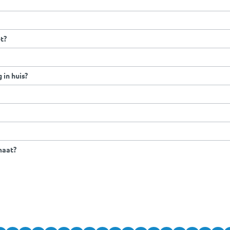
t?
 in huis?
maat?