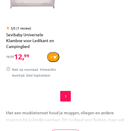
5/5 (1 review)
Sevibaby Universele
Klamboe voor Ledikant en
Campingbed
12,
99
16,99
Niet op voorraad. Verwachte
levertijd: Eind September
1
Met een muskietennet houd je muggen, vliegen en andere
insecten bij je kindje vandaan. Dit is ideaal voor buiten, maar ook
binnen kun je last hebben van insecten. Muggenbultjes zijn