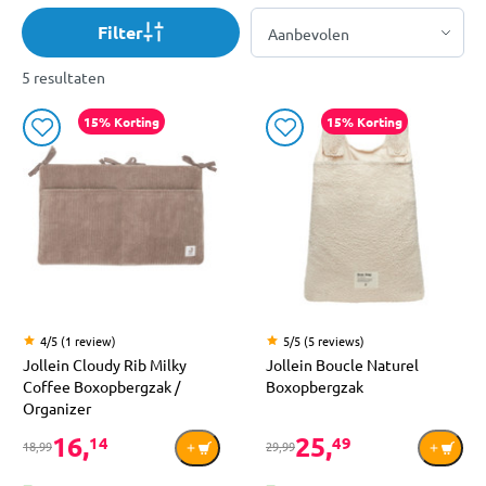
Filter
5 resultaten
15% Korting
15% Korting
4/5 (1 review)
5/5 (5 reviews)
Jollein Cloudy Rib Milky
Jollein Boucle Naturel
Coffee Boxopbergzak /
Boxopbergzak
Organizer
16,
25,
14
49
18,99
29,99