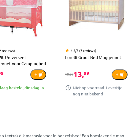
2 reviews)
4.5/5 (7 reviews)
Wit Universeel
Lorelli Groot Bed Muggennet
ennet voor Campingbed
13,
99
99
18,99
aag besteld, dinsdag in
Niet op voorraad. Levertijd
nog niet bekend
en (extra) dik matrasje voor in het reisbed! Een hoeslakentje mag