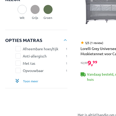
Wit
Grijs
Groen
OPTIES MATRAS
5/5 (1 review)
Lorelli Grey Universee
Afneembare hoes/tijk
1
Muskietennet voor 
Anti-allergisch
1
9,
99
12,99
Met tas
1
Opvouwbaar
1
Vandaag besteld, 
huis
Toon meer
Het is altijd handig om