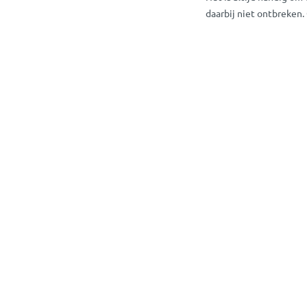
daarbij niet ontbreken
Ga je op vakantie? Dan
muggennetten, muskiet
Je kunt het zo gek niet
en veilig online access
We helpen je graag!