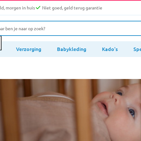
d, morgen in huis
Niet goed, geld terug garantie
s
Verzorging
Babykleding
Kado's
Sp