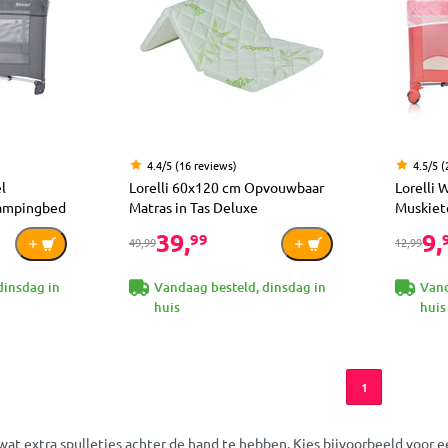
4.4/5 (16 reviews)
4.5/5 (
l
Lorelli 60x120 cm Opvouwbaar
Lorelli 
Campingbed
Matras in Tas Deluxe
Muskiet
39,
9,
99
49,99
12,99
dinsdag in
Vandaag besteld, dinsdag in
Vand
huis
huis
1
 wat extra spulletjes achter de hand te hebben. Kies bijvoorbeeld voor e