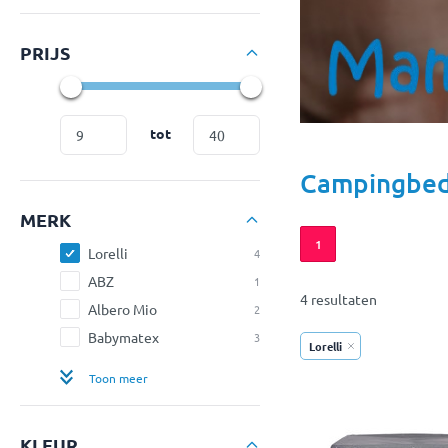
PRIJS
tot
Campingbed
MERK
1
Lorelli
4
ABZ
1
4 resultaten
Albero Mio
2
Babymatex
3
Lorelli
Toon meer
KLEUR