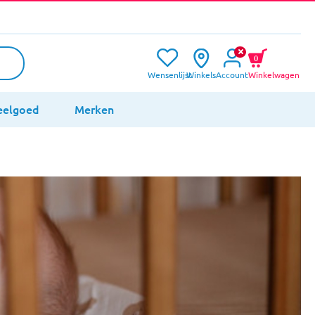
0
Wensenlijst
Winkels
Account
Winkelwagen
eelgoed
Merken