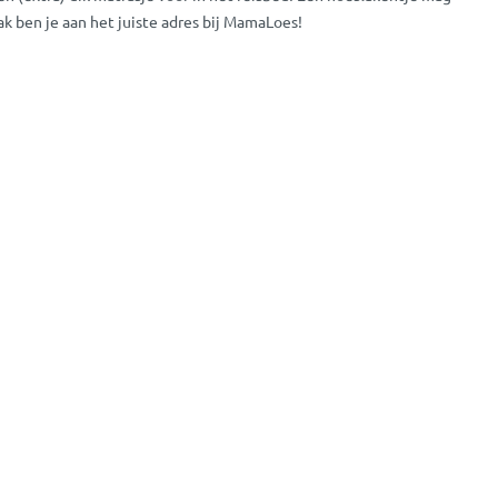
 ben je aan het juiste adres bij MamaLoes!
je tegen muggen en ander 'ongedierte' met één van onze
timent. Kijk rustig rond of er wat voor je bijzit. Je kan makkelijk
ntact met ons op
als je vragen hebt of graag persoonlijk advies wilt.