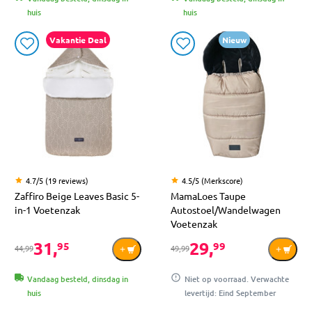
huis
huis
Vakantie Deal
Nieuw
4.7/5 (19 reviews)
4.5/5 (Merkscore)
Zaffiro Beige Leaves Basic 5-
MamaLoes Taupe
in-1 Voetenzak
Autostoel/Wandelwagen
Voetenzak
31,
29,
95
99
44,99
49,99
Vandaag besteld, dinsdag in
Niet op voorraad. Verwachte
huis
levertijd: Eind September