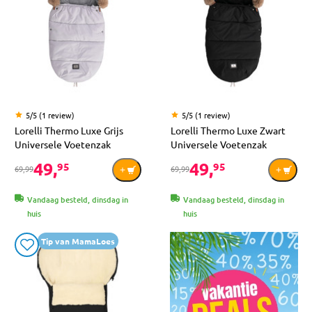
5/5 (1 review)
5/5 (1 review)
Lorelli Thermo Luxe Grijs
Lorelli Thermo Luxe Zwart
Universele Voetenzak
Universele Voetenzak
49,
49,
95
95
69,99
69,99
Vandaag besteld, dinsdag in
Vandaag besteld, dinsdag in
huis
huis
Tip van MamaLoes