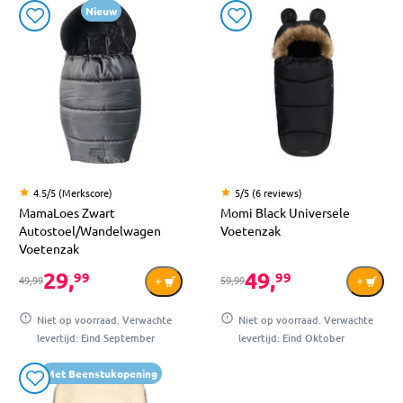
Nieuw
4.5/5 (Merkscore)
5/5 (6 reviews)
MamaLoes Zwart
Momi Black Universele
Autostoel/Wandelwagen
Voetenzak
Voetenzak
29,
49,
99
99
49,99
59,99
Niet op voorraad. Verwachte
Niet op voorraad. Verwachte
levertijd: Eind September
levertijd: Eind Oktober
Met Beenstukopening