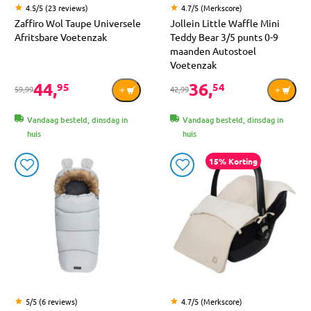
4.5/5 (23 reviews)
4.7/5 (Merkscore)
Zaffiro Wol Taupe Universele
Jollein Little Waffle Mini
Afritsbare Voetenzak
Teddy Bear 3/5 punts 0-9
maanden Autostoel
Voetenzak
44,
36,
95
54
59,99
42,99
Vandaag besteld, dinsdag in
Vandaag besteld, dinsdag in
huis
huis
15% Korting
5/5 (6 reviews)
4.7/5 (Merkscore)