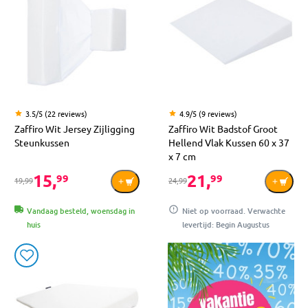
3.5/5 (22 reviews)
4.9/5 (9 reviews)
Zaffiro Wit Jersey Zijligging
Zaffiro Wit Badstof Groot
Steunkussen
Hellend Vlak Kussen 60 x 37
x 7 cm
15,
21,
99
99
19,99
24,99
Vandaag besteld, woensdag in
Niet op voorraad. Verwachte
huis
levertijd: Begin Augustus