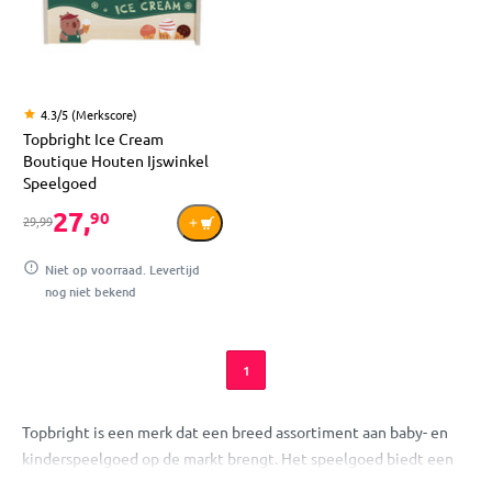
4.3/5 (Merkscore)
Topbright Ice Cream
Boutique Houten Ijswinkel
Speelgoed
27,
90
29,99
Niet op voorraad. Levertijd
nog niet bekend
1
Topbright is een merk dat een breed assortiment aan baby- en
kinderspeelgoed op de markt brengt. Het speelgoed biedt een
grote verscheidenheid om kindjes aan te moedigen