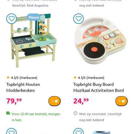
levertijd: Eind Augustus
nog niet bekend
Nieuw
4.3/5 (Merkscore)
4.3/5 (Merkscore)
Topbright Houten
Topbright Busy Board
Modderkeuken
Muzikaal Activiteiten Bord
79,
24,
99
99
Voor 22:00 uur besteld, morgen
Niet op voorraad. Levertijd
in huis
nog niet bekend