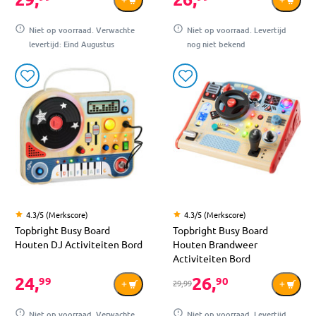
Niet op voorraad. Verwachte
Niet op voorraad. Levertijd
levertijd: Eind Augustus
nog niet bekend
4.3/5 (Merkscore)
4.3/5 (Merkscore)
Topbright Busy Board
Topbright Busy Board
Houten DJ Activiteiten Bord
Houten Brandweer
Activiteiten Bord
24,
26,
99
90
29,99
Niet op voorraad. Verwachte
Niet op voorraad. Levertijd