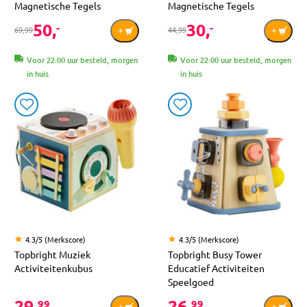
Magnetische Tegels
Magnetische Tegels
50,
30,
-
-
69,99
44,99
Voor 22:00 uur besteld, morgen
Voor 22:00 uur besteld, morgen
in huis
in huis
4.3/5 (Merkscore)
4.3/5 (Merkscore)
Topbright Muziek
Topbright Busy Tower
Activiteitenkubus
Educatief Activiteiten
Speelgoed
29,
26,
99
99