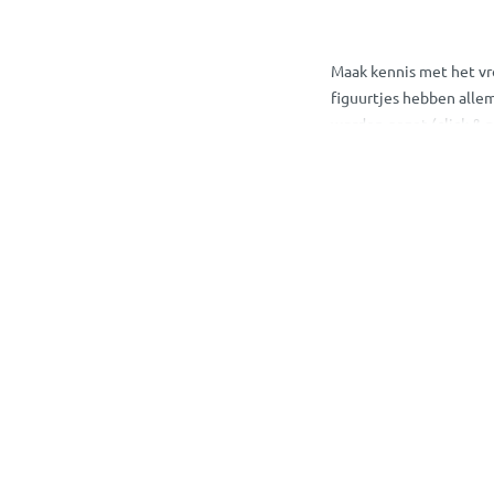
Maak kennis met het vro
figuurtjes hebben allem
worden gezet (click & 
ver als de fantasie van 
Toddys Online B
Je bestelt de educatie
bevorderen de fijne mot
kindjes vanaf 18 maand
op een leuke manier ui
De verschillende speel
ze volgens de volgende
18M