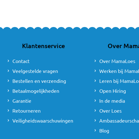
Ontdekken van de fr
Het voertuig voorui
Ontdekken van het ‘k
Interesse in de nam
Klantenservice
Over Mam
2 JAAR
Leren begrijpen van 
Contact
Over MamaLoes
Begin van het wegne
Veelgestelde vragen
Werken bij Mama
Volwassenen betrekk
Bestellen en verzending
Leren bij MamaLo
Ontdekken van de c
Betaalmogelijkheden
Open Hiring
3 JAAR
Garantie
In de media
Retourneren
Over Loes
Vol vertrouwen de s
Creatiever worden d
Veiligheidswaarschuwingen
Ambassadeursch
Blog
4 JAAR