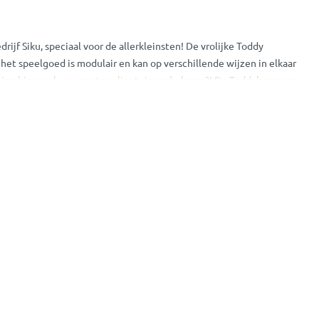
f Siku, speciaal voor de allerkleinsten! De vrolijke Toddy
 het speelgoed is modulair en kan op verschillende wijzen in elkaar
isschien wel een.. motor-vliegtuig-ambulance?! De Toddy's gaan zo
n naast superleuk om mee te spelen ook nog eens erg leerzaam! Ze
mechanisme, geluid of zelfs licht! De Toddy's zijn geschikt voor
dere, bekende fabrikanten. Zo breid je de speelset van je kleine
van kinderen, wat de Toddys duurzaam en bruikbaar maken. Dit doen