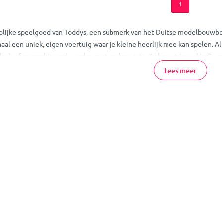
1
lijke speelgoed van Toddys, een submerk van het Duitse modelbouwbedrij
aal een uniek, eigen voertuig waar je kleine heerlijk mee kan spelen. Al
play), of gecombineerd worden met andere sets. Zo bouwt jouw kindje m
jouw kind reikt.
Lees meer
estellen
ve autootjes van Toddys eenvoudig online bij MamaLoes. De Toddy's zij
oriek van je kindje en sommige zijn zelfs voorzien van een pull-release 
en en wat het extra leuk maakt: de poppen passen op bouwblokken van an
t!
mogelijkheden zijn afgestemd op de verschillende ontwikkelingsfasen 
 principes: