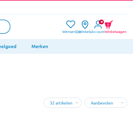
0
Wensenlijst
Winkels
Account
Winkelwagen
eelgoed
Merken