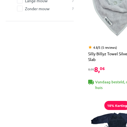
Lange mouw
7
Zonder mouw
7
4.8/5 (5 reviews)
Silly Billyz Towel Sil
Slab
8,
06
8,95
Vandaag besteld, 
huis
10% Korting