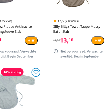
9 reviews)
4.5/5 (7 reviews)
llyz Fleece Anthracite
Silly Billyz Towel Taupe Messy
ngsleeve Slab
Eater Slab
13,
6
46
14,95
 op voorraad. Verwachte
Niet op voorraad. Verwachte
rtijd: Begin September
levertijd: Begin September
10% Korting