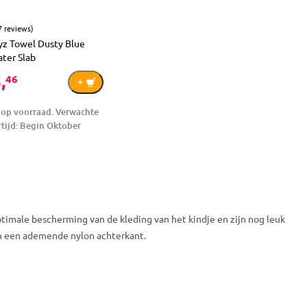
7 reviews)
llyz Towel Dusty Blue
ter Slab
,
46
 op voorraad. Verwachte
rtijd: Begin Oktober
ptimale bescherming van de kleding van het kindje en zijn nog leuk
 en een ademende nylon achterkant.
ten drogen en eenvoudig weer opnieuw gebruiken. Op 40 graden in de