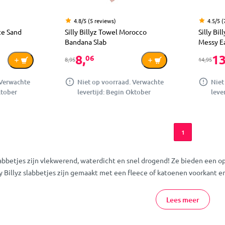
4.8/5 (5 reviews)
4.5/5 (
te Sand
Silly Billyz Towel Morocco
Silly Bi
Bandana Slab
Messy Ea
8,
13
06
8,95
14,95
 Verwachte
Niet op voorraad. Verwachte
Niet
ktober
levertijd: Begin Oktober
leve
1
slabbetjes zijn vlekwerend, waterdicht en snel drogend! Ze bieden een o
lly Billyz slabbetjes zijn gemaakt met een fleece of katoenen voorkant
ne bestellen
Lees meer
tjes kan men na gebruik zelfs gewoon schoonspoelen onder de kraan, la