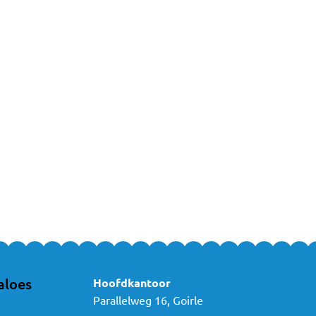
en er gegarandeerd uit! Dus nooit meer een groezelige slab. De Silly Bil
s met waterdichte Nylon mouwen en verkrijgbaar in talrijke trendy kleur
aloes
Hoofdkantoor
Parallelweg 16, Goirle