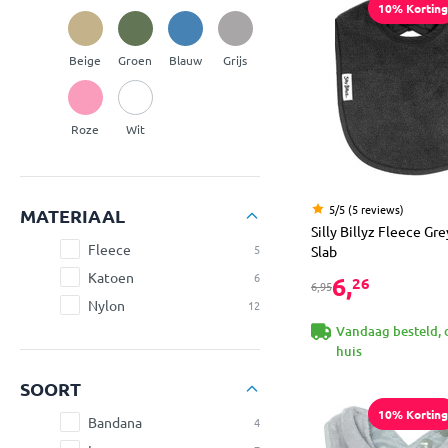
10% Korting
Beige
Groen
Blauw
Grijs
Roze
Wit
5/5 (5 reviews)
MATERIAAL
Silly Billyz Fleece Gr
Fleece
5
Slab
Katoen
6
6,
26
6,95
Nylon
12
Vandaag besteld, 
huis
SOORT
10% Korting
Bandana
4