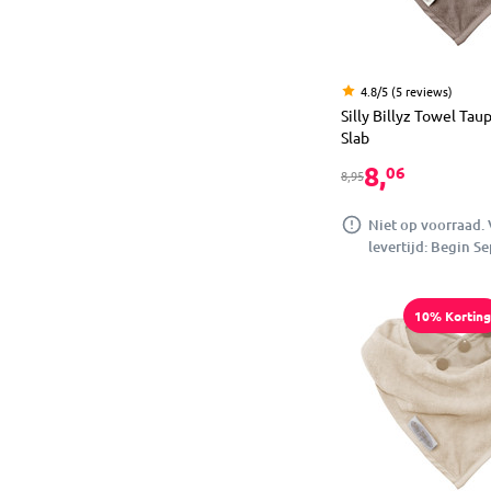
4.8/5 (5 reviews)
Silly Billyz Towel Ta
Slab
8,
06
8,95
Niet op voorraad.
levertijd: Begin S
10% Korting