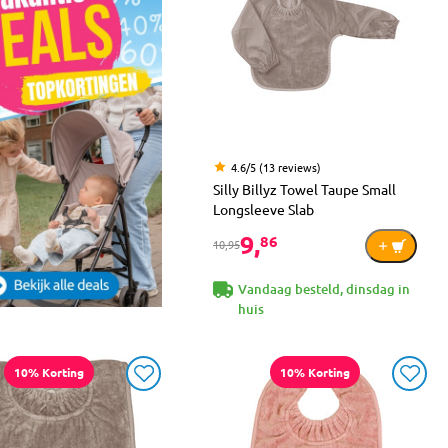
4.6/5 (13 reviews)
Silly Billyz Towel Taupe Small
Longsleeve Slab
9,
86
10,95
Vandaag besteld, dinsdag in
huis
10% Korting
10% Korting