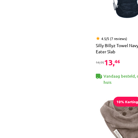
4.5/5 (7 reviews)
Silly Billyz Towel Na
Eater Slab
13,
46
14,95
Vandaag besteld, 
huis
10% Korting