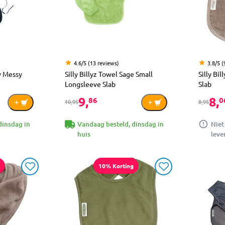
4.6/5 (13 reviews)
3.8/5 (
vy Messy
Silly Billyz Towel Sage Small
Silly Bi
Longsleeve Slab
Slab
9,
8,
86
0
10,95
8,95
dinsdag in
Vandaag besteld, dinsdag in
Niet
huis
leve
10% Korting