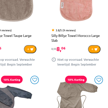
9 reviews)
3.8/5 (9 reviews)
llyz Towel Taupe Large
Silly Billyz Towel Morocco Large
Slab
8,
6
06
8,95
 op voorraad. Verwachte
Niet op voorraad. Verwachte
rtijd: Begin September
levertijd: Begin September
10% Korting
10% Korting