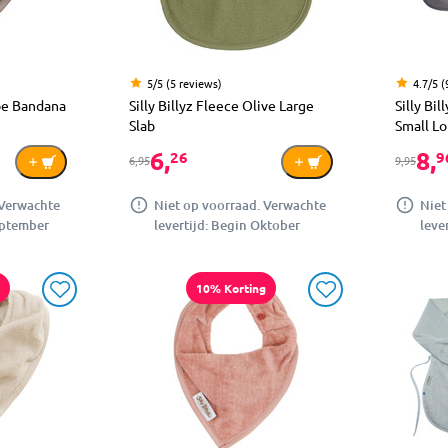
5/5 (5 reviews)
4.7/5 (
upe Bandana
Silly Billyz Fleece Olive Large
Silly Bi
Slab
Small Lo
6,
8,
26
9
6,95
9,95
 Verwachte
Niet op voorraad. Verwachte
Niet
eptember
levertijd: Begin Oktober
leve
10% Korting