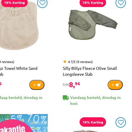
10% Korting
10% Korting
9 reviews)
4.7/5 (9 reviews)
llyz Towel White Sand
Silly Billyz Fleece Olive Small
ab
Longsleeve Slab
8,
6
96
9,95
aag besteld, dinsdag in
Vandaag besteld, dinsdag in
huis
10% Korting