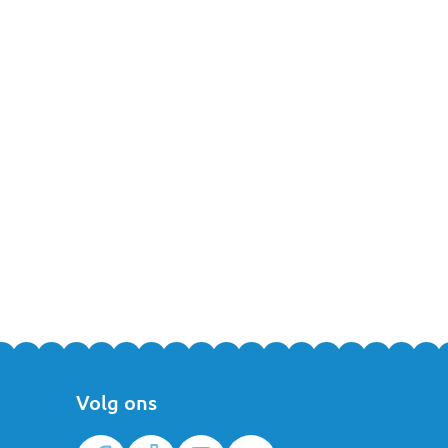
lyz slabbetjes kunnen gewoon in de droger. De Silly Billyz slabbetjes
en.
Volg ons