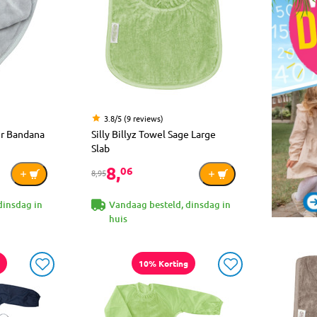
3.8/5 (9 reviews)
ver Bandana
Silly Billyz Towel Sage Large
Slab
8,
06
8,95
dinsdag in
Vandaag besteld, dinsdag in
huis
10% Korting