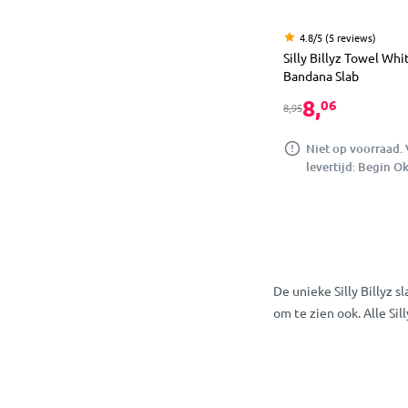
4.8/5 (5 reviews)
Silly Billyz Towel Whi
Bandana Slab
8,
06
8,95
Niet op voorraad.
levertijd: Begin O
De unieke Silly Billyz 
om te zien ook. Alle Si
Silly Billyz onli
De Silly Billyz slabbe