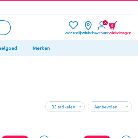
0
Wensenlijst
Winkels
Account
Winkelwagen
eelgoed
Merken