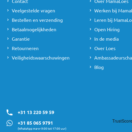
Contact
Over MamaLoes
Veelgestelde vragen
Werken bij Mama
Bestellen en verzending
Leren bij MamaLo
Betaalmogelijkheden
Open Hiring
Garantie
In de media
Retourneren
Over Loes
Veiligheidswaarschuwingen
Ambassadeursch
Blog
+31 13 220 59 59
+31 85 065 9791
(WhatsApp ma-vr 9:00 tot 17:00 uur)