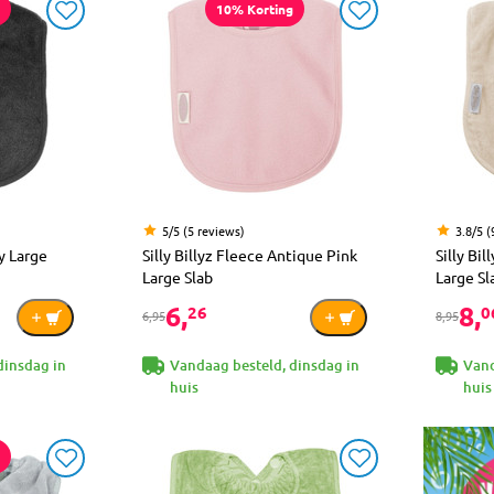
10% Korting
5/5 (5 reviews)
3.8/5 (
ey Large
Silly Billyz Fleece Antique Pink
Silly Bi
Large Slab
Large Sl
6,
8,
26
0
6,95
8,95
dinsdag in
Vandaag besteld, dinsdag in
Vand
huis
huis