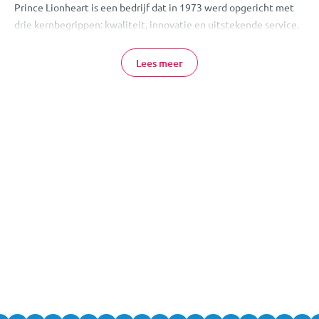
Prince Lionheart is een bedrijf dat in 1973 werd opgericht met
drie kernbegrippen: kwaliteit, innovatie en uitstekende service.
Prince Lionheart Babyartikelen Online
Lees meer
Bestellen
Je bestelt Prince Lionheart artikelen eenvoudig en veilig online
bij MamaLoes. Heb je vragen over een van onze producten?
Neem dan gerust
contact
met ons op, of kom gezellig langs in
een van
onze winkels
. Team MamaLoes staat met liefde en
plezier voor je klaar!