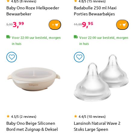
4.8/5 (8 reviews)
4.8/5 (15 reviews)
Baby Ono Roze Melkpoeder
Badabulle 250 ml Maxi
Bewaarbeker
Porties Bewaarbakjes
3,
9,
99
95
5,99
11,99
Voor 22:00 uur besteld, morgen
Voor 22:00 uur besteld, morgen
in huis
in huis
4.5/5 (2 reviews)
4.4/5 (10 reviews)
Baby Ono Beige Siliconen
Lansinoh Natural Wave 2
Bord met Zuignap & Deksel
Stuks Large Speen