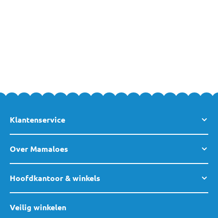
beste babyvoeding producten, neem dan gerust
contact met ons
op
. Uiteraard ben je ook altijd welkom in een van
onze winkels
!
We helpen je graag.
Klantenservice
Over Mamaloes
Hoofdkantoor & winkels
Veilig winkelen