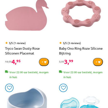
5/5 (1 review)
5/5 (3 reviews)
Tryco Swan Dusty Rose
Baby Ono Ring Roze Silicone
Siliconen Placemat
Bijtring
4,
3,
95
99
14,99
5,99
Voor 22:00 uur besteld, morgen
Voor 22:00 uur besteld, morgen
in huis
in huis