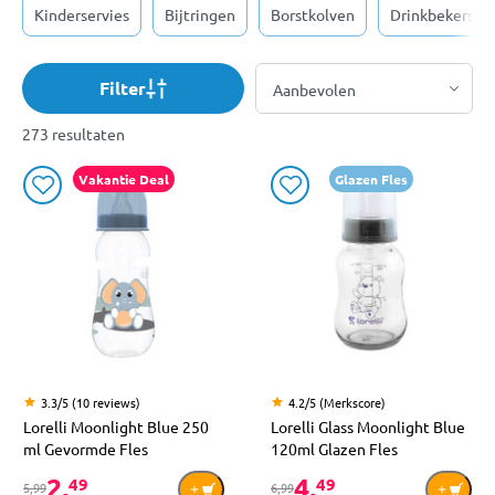
Kinderservies
Bijtringen
Borstkolven
Drinkbekers
Filter
273 resultaten
Vakantie Deal
Glazen Fles
3.3/5 (10 reviews)
4.2/5 (Merkscore)
Lorelli Moonlight Blue 250
Lorelli Glass Moonlight Blue
ml Gevormde Fles
120ml Glazen Fles
2,
4,
49
49
5,99
6,99