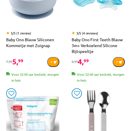
5/5 (1 review)
3/5 (4 reviews)
Baby Ono Blauw Siliconen
Baby Ono First Teeth Blauw
Kommetje met Zuignap
3m+ Verkoelend Silicone
Bijtspeeltje
5,
4,
99
99
7,99
6,99
Voor 22:00 uur besteld, morgen
Voor 22:00 uur besteld, morgen
in huis
in huis