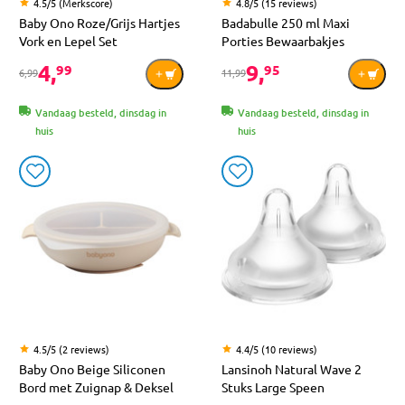
4.5/5 (Merkscore)
4.8/5 (15 reviews)
Baby Ono Roze/Grijs Hartjes
Badabulle 250 ml Maxi
Vork en Lepel Set
Porties Bewaarbakjes
4,
9,
99
95
6,99
11,99
Vandaag besteld, dinsdag in
Vandaag besteld, dinsdag in
huis
huis
4.5/5 (2 reviews)
4.4/5 (10 reviews)
Baby Ono Beige Siliconen
Lansinoh Natural Wave 2
Bord met Zuignap & Deksel
Stuks Large Speen