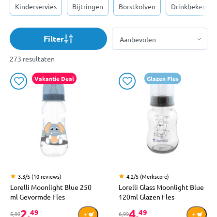
Kinderservies
Bijtringen
Borstkolven
Drinkbekers
Filter
273 resultaten
Vakantie Deal
Glazen Fles
3.3/5 (10 reviews)
4.2/5 (Merkscore)
Lorelli Moonlight Blue 250
Lorelli Glass Moonlight Blue
ml Gevormde Fles
120ml Glazen Fles
2,
4,
49
49
5,99
6,99