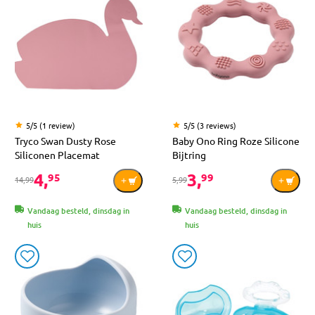
5/5 (1 review)
5/5 (3 reviews)
Tryco Swan Dusty Rose
Baby Ono Ring Roze Silicone
Siliconen Placemat
Bijtring
4,
3,
95
99
14,99
5,99
Vandaag besteld, dinsdag in
Vandaag besteld, dinsdag in
huis
huis