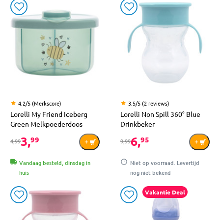
4.2/5 (Merkscore)
3.5/5 (2 reviews)
Lorelli My Friend Iceberg
Lorelli Non Spill 360° Blue
Green Melkpoederdoos
Drinkbeker
3,
6,
99
95
4,99
9,99
Vandaag besteld, dinsdag in
Niet op voorraad. Levertijd
huis
nog niet bekend
Vakantie Deal