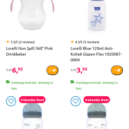
3.5/5 (2 reviews)
4.3/5 (5 reviews)
Lorelli Non Spill 360° Pink
Lorelli Blue 120ml Anti-
Drinkbeker
Koliek Glazen Fles 1020087-
0004
6,
3,
95
95
9,99
6,99
Vandaag besteld, dinsdag in
Vandaag besteld, dinsdag in
huis
huis
Vakantie Deal
Vakantie Deal