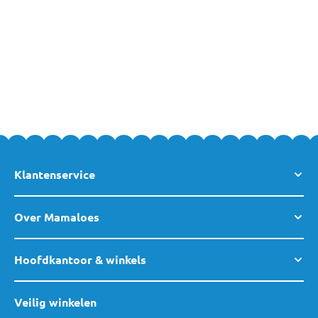
beste babyvoeding producten, neem dan gerust
contact met ons
op
. Uiteraard ben je ook altijd welkom in een van
onze winkels
!
We helpen je graag.
Klantenservice
Over Mamaloes
Hoofdkantoor & winkels
Veilig winkelen