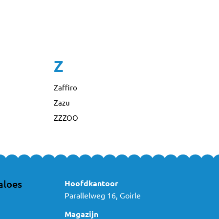
Z
Zaffiro
Zazu
ZZZOO
aloes
Hoofdkantoor
Parallelweg 16, Goirle
Magazijn