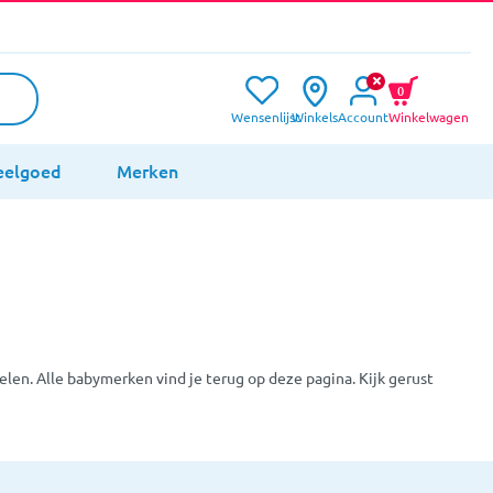
0
Wensenlijst
Winkels
Account
Winkelwagen
eelgoed
Merken
en. Alle babymerken vind je terug op deze pagina. Kijk gerust