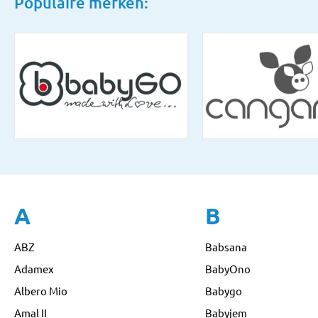
Populaire merken:
A
B
ABZ
Babsana
Adamex
BabyOno
Albero Mio
Babygo
Amal II
Babyjem