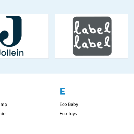
E
amp
Eco Baby
nie
Eco Toys