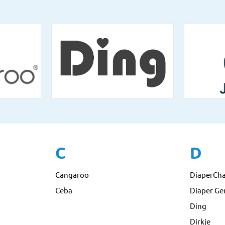
C
D
Cangaroo
DiaperCh
Ceba
Diaper Ge
Ding
Dirkje