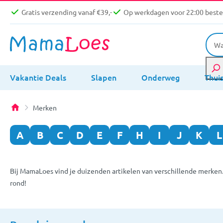
Gratis verzending vanaf €39,-
Op werkdagen voor 22:00 bestel
Vakantie Deals
Slapen
Onderweg
Thui
Merken
A
B
C
D
E
F
H
I
J
K
L
Bij MamaLoes vind je duizenden artikelen van verschillende merken
rond!