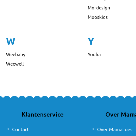
Mordesign
Mooskids
W
Y
Weebaby
Youha
Weewell
Klantenservice
Over Mam
Contact
Over MamaLoes