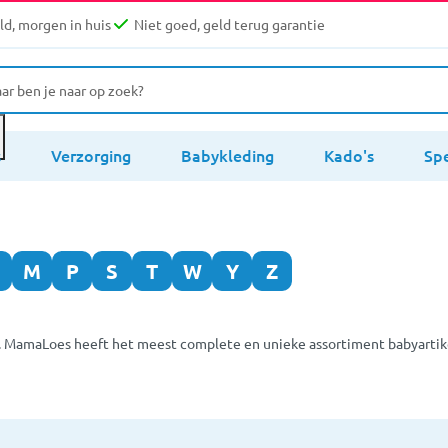
d, morgen in huis
Niet goed, geld terug garantie
s
Verzorging
Babykleding
Kado's
Sp
M
P
S
T
W
Y
Z
. MamaLoes heeft het meest complete en unieke assortiment babyartikel