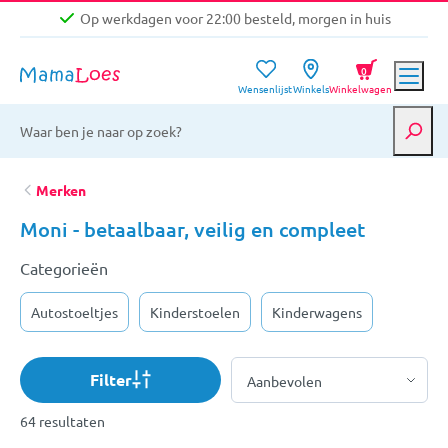
Op werkdagen voor 22:00 besteld, morgen in huis
Niet goed, geld terug garantie
0
Wensenlijst
Winkels
Winkelwagen
Gratis verzending vanaf €39,-
Op werkdagen voor 22:00 besteld, morgen in huis
Niet goed, geld terug garantie
Merken
Moni - betaalbaar, veilig en compleet
Categorieën
Autostoeltjes
Kinderstoelen
Kinderwagens
Filter
64 resultaten