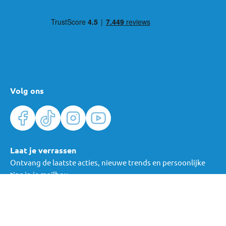
Moni staat bekend om het brede assortiment voor jonge
gezinnen. Het merk biedt niet alleen kinderwagens, maar ook
andere praktische producten voor thuis en onderweg. Zo vind je
alles in één stijl en prijsklasse bij elkaar.
De prijs-kwaliteitverhouding is een belangrijk pluspunt. Moni
richt zich op betaalbare producten die voldoen aan de geldende
Volg ons
Europese veiligheidsnormen. Ouders kiezen het merk daarom
vaak als ze een degelijke oplossing zoeken zonder een hoge prijs
te betalen.
Daarnaast speelt gebruiksgemak een grote rol. De ontwerpen
Laat je verrassen
zijn gericht op het dagelijks leven met een kind. Denk aan
Ontvang de laatste acties, nieuwe trends en persoonlijke
slimme functies, comfortabele materialen en eenvoudige
tips in je mailbox.
bediening. Dat maakt de producten van Moni prettig in gebruik,
elke dag opnieuw.
Verras me