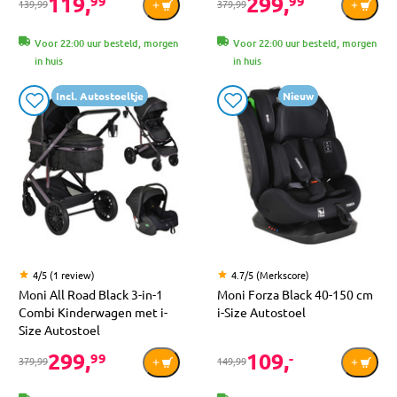
119,
299,
99
99
139,99
379,99
Voor 22:00 uur besteld, morgen
Voor 22:00 uur besteld, morgen
in huis
in huis
Incl. Autostoeltje
Nieuw
4/5 (1 review)
4.7/5 (Merkscore)
Moni All Road Black 3-in-1
Moni Forza Black 40-150 cm
Combi Kinderwagen met i-
i-Size Autostoel
Size Autostoel
299,
109,
99
-
379,99
149,99