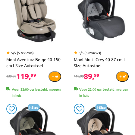
5/5 (5 reviews)
5/5 (3 reviews)
Moni Aventura Beige 40-150
Moni Multi Grey 40-87 cm i-
cm i-Size Autostoel
Size Autostoel
119,
89,
99
99
139,99
119,99
Voor 22:00 uur besteld, morgen
Voor 22:00 uur besteld, morgen
in huis
in huis
i-Size
i-Size