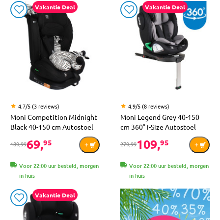
Vakantie Deal
Vakantie Deal
4.7/5 (3 reviews)
4.9/5 (8 reviews)
Moni Competition Midnight
Moni Legend Grey 40-150
Black 40-150 cm Autostoel
cm 360° i-Size Autostoel
69,
109,
95
95
189,99
279,99
Voor 22:00 uur besteld, morgen
Voor 22:00 uur besteld, morgen
in huis
in huis
Vakantie Deal