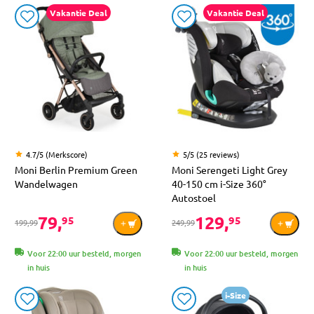
Vakantie Deal
Vakantie Deal
4.7/5 (Merkscore)
5/5 (25 reviews)
Moni Berlin Premium Green
Moni Serengeti Light Grey
Wandelwagen
40-150 cm i-Size 360°
Autostoel
79,
129,
95
95
199,99
249,99
Voor 22:00 uur besteld, morgen
Voor 22:00 uur besteld, morgen
in huis
in huis
i-Size