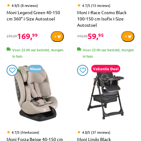
4.9/5 (8 reviews)
4.7/5 (13 reviews)
Moni Legend Green 40-150
Moni i-Race Cosmo Black
cm 360° i-Size Autostoel
100-150 cm Isofix i-Size
Autostoel
169,
59,
99
95
279,99
119,99
Voor 22:00 uur besteld, morgen
Voor 22:00 uur besteld, morgen
in huis
in huis
Nieuw
Vakantie Deal
4.7/5 (Merkscore)
4.8/5 (37 reviews)
Moni Forza Beige 40-150 cm
Moni Lindo Black