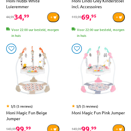
Moni Nubbi White
Moni Lindo Grey Kinderstoel
Luieremmer
incl. Accessoires
34,
69,
99
95
44,99
119,99
Voor 22:00 uur besteld, morgen
Voor 22:00 uur besteld, morgen
in huis
in huis
5/5 (5 reviews)
5/5 (5 reviews)
Moni Magic Fun Beige
Moni Magic Fun Pink Jumper
Jumper
99,
99,
99
99
149,99
149,99