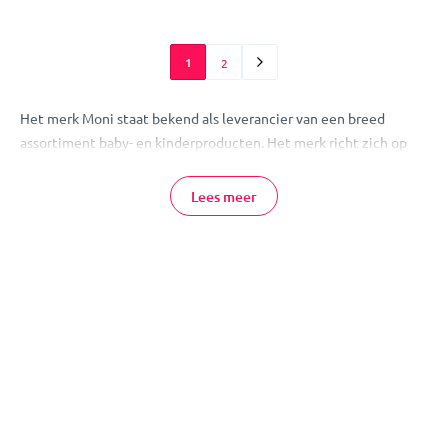
1
2
Het merk Moni staat bekend als leverancier van een breed
assortiment baby- en kinderproducten. Het merk richt zich op
gemak, veiligheid en een goede prijs-kwaliteitverhouding voor
ouders.
Lees meer
Diverse producten voor baby en kind
Moni heeft een breed aanbod. Het merk biedt praktische
oplossingen voor thuis en onderweg. Denk aan producten voor
vervoer, slapen, eten en veilig reizen in de auto. Moni richt zich
op comfort, gebruiksgemak en veiligheid. De producten zijn
ontworpen voor dagelijks gebruik en sluiten aan bij
verschillende leeftijden. Van de eerste maanden tot de
peutertijd: Moni groeit mee met je gezin. Dankzij de goede prijs-
kwaliteitsverhouding is Moni een toegankelijke keuze voor