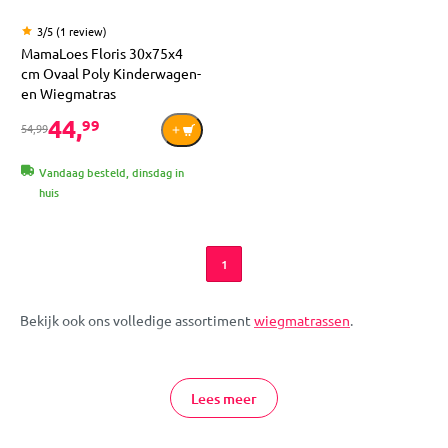
3/5 (1 review)
MamaLoes Floris 30x75x4
cm Ovaal Poly Kinderwagen-
en Wiegmatras
44,
99
54,99
Vandaag besteld, dinsdag in
huis
1
Bekijk ook ons volledige assortiment
wiegmatrassen
.
De wiegmatrassen van MamaLoes zijn met liefde geselecteerd
en geproduceerd. Door de polyether vulling zijn het stevige
Lees meer
matrassen en zijn ze veerkrachtig en vormvast. Een comfortabel
matrasje, voor in de wieg en/of de kinderwagen, waar je kindje