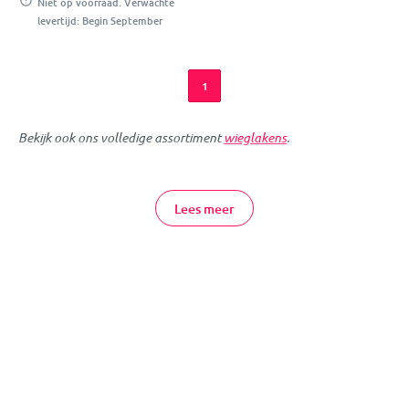
Niet op voorraad. Verwachte
levertijd: Begin September
1
Bekijk ook ons volledige assortiment
wieglakens
.
Ook voor leuke en voordelige wieglakentjes kan je terecht bij
MamaLoes! De MamaLoes wieglakentjes zullen de kamer van je
Lees meer
kindje absoluut opfleuren dankzij de vrolijke kleurtjes en leuke
designs! De wieglakentjes zijn heerlijk zacht en gemaakt van
100% katoen.
MamaLoes Wieglakens Online Bestellen
Je kunt gemakkelijk online wieglakens bij MamaLoes bestellen.
Wil je meer informatie of advies op maat? Dan helpen wij je
graag persoonlijk verder en kun je vrijblijvend
contact
met ons