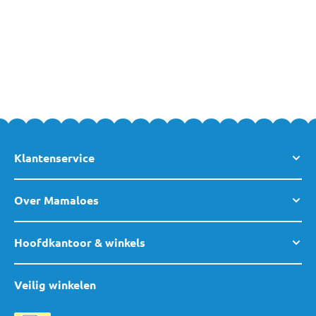
of ledikant bestellen. Wil je meer informatie of advies op maat?
Dan helpen wij je graag persoonlijk verder en kun je altijd
vrijblijvend
contact
met ons opnemen. Natuurlijk ben je ook
altijd welkom in een van
onze winkels
!
Klantenservice
Over Mamaloes
Hoofdkantoor & winkels
Veilig winkelen