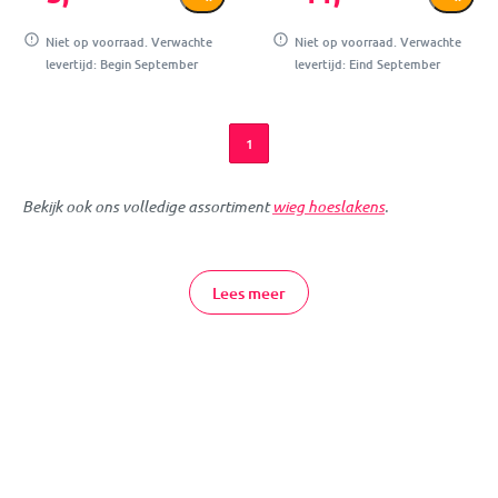
Niet op voorraad. Verwachte
Niet op voorraad. Verwachte
levertijd: Begin September
levertijd: Eind September
1
Bekijk ook ons volledige assortiment
wieg hoeslakens
.
MamaLoes breidt de eigen collectie uit! Ideaal voor als je op
zoek bent naar een voordelig hoeslakentje. De hoeslakens uit de
Lees meer
MamaLoes-collectie zijn lekker zacht en comfortabel. Dankzij de
praktische randen van elastiek hebben ze de perfecte pasvorm!
Ideaal voor het wiegje van jouw kleine lieveling.
MamaLoes Wieg Hoeslakens Online
Bestellen
Je kunt bij ons gemakkelijk online een hoeslaken voor je wiegje