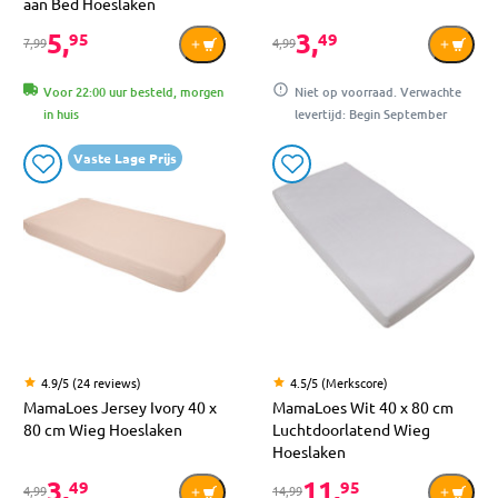
aan Bed Hoeslaken
5,
3,
95
49
7,99
4,99
Voor 22:00 uur besteld, morgen
Niet op voorraad. Verwachte
in huis
levertijd: Begin September
Vaste Lage Prijs
4.9/5 (24 reviews)
4.5/5 (Merkscore)
MamaLoes Jersey Ivory 40 x
MamaLoes Wit 40 x 80 cm
80 cm Wieg Hoeslaken
Luchtdoorlatend Wieg
Hoeslaken
3,
11,
49
95
4,99
14,99