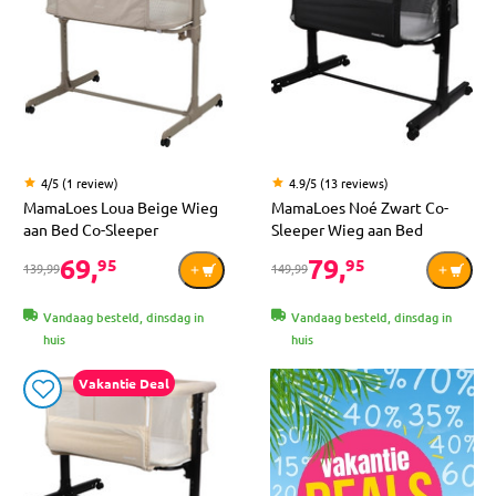
4/5 (1 review)
4.9/5 (13 reviews)
MamaLoes Loua Beige Wieg
MamaLoes Noé Zwart Co-
aan Bed Co-Sleeper
Sleeper Wieg aan Bed
69,
79,
95
95
139,99
149,99
Vandaag besteld, dinsdag in
Vandaag besteld, dinsdag in
huis
huis
Vakantie Deal