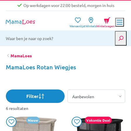
Op werkdagen voor 22:00 besteld, morgen in huis
Niet goed, geld terug garantie
0
Wensenlijst
Winkels
Winkelwagen
Gratis verzending vanaf €39,-
Op werkdagen voor 22:00 besteld, morgen in huis
Niet goed, geld terug garantie
MamaLoes
MamaLoes Rotan Wiegjes
Filter
6 resultaten
Nieuw
Vakantie Deal