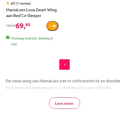
4/5 (1 review)
MamaLoes Loua Zwart Wieg
aan Bed Co-Sleeper
69,
95
139,99
Vandaag besteld, dinsdag in
huis
1
De rotan wieg van MamaLoes ziet er schitterend uit en doordat
hij helemaal handgemaakt is, is de baby wieg een stijlvolle
aanvulling op elke babykamer. Hoewel de MamaLoes rieten wieg
gemaakt is van de beste materialen, is dat aan de prijs niet te
Lees meer
zien. De rotan wieg is beschikbaar in verschillende kleuren en
wordt zeer compleet geleverd tegen een aantrekkelijke prijs.
Rieten wieg bij MamaLoes