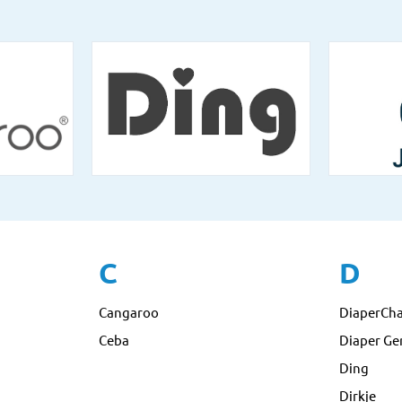
C
D
Cangaroo
DiaperCh
Ceba
Diaper Ge
Ding
Dirkje