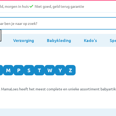
d, morgen in huis
Niet goed, geld terug garantie
s
Verzorging
Babykleding
Kado's
Sp
M
P
S
T
W
Y
Z
. MamaLoes heeft het meest complete en unieke assortiment babyartikel