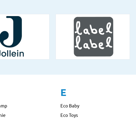
E
amp
Eco Baby
nie
Eco Toys