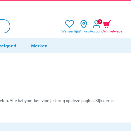
0
Wensenlijst
Winkels
Account
Winkelwagen
eelgoed
Merken
en. Alle babymerken vind je terug op deze pagina. Kijk gerust