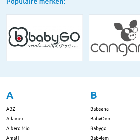
Populaire merken:
A
B
ABZ
Babsana
Adamex
BabyOno
Albero Mio
Babygo
Amal II
Babyjem