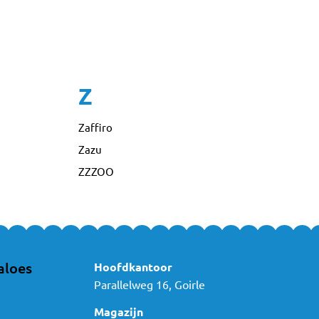
Z
Zaffiro
Zazu
ZZZOO
aloes
Hoofdkantoor
Parallelweg 16, Goirle
Magazijn