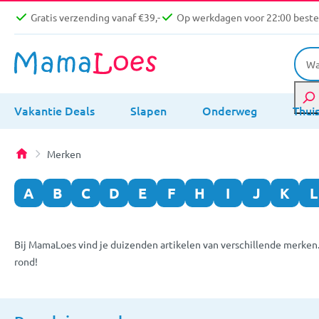
Gratis verzending vanaf €39,-
Op werkdagen voor 22:00 bestel
Vakantie Deals
Slapen
Onderweg
Thui
Merken
A
B
C
D
E
F
H
I
J
K
L
Bij MamaLoes vind je duizenden artikelen van verschillende merken
rond!