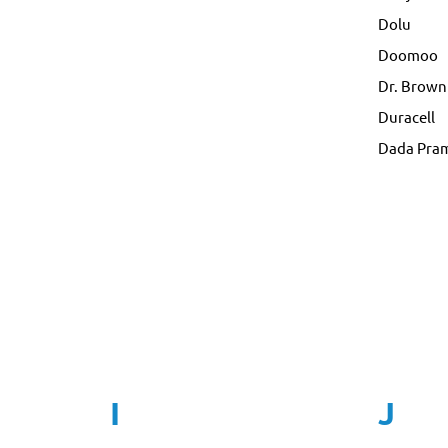
Dolu
Doomoo
Dr. Brown
Duracell
Dada Pra
I
J