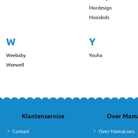
Mordesign
Mooskids
W
Y
Weebaby
Youha
Weewell
Klantenservice
Over Mam
Contact
Over MamaLoes