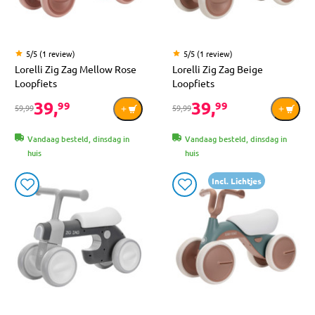
5/5 (1 review)
5/5 (1 review)
Lorelli Zig Zag Mellow Rose
Lorelli Zig Zag Beige
Loopfiets
Loopfiets
39,
39,
99
99
59,99
59,99
Vandaag besteld, dinsdag in
Vandaag besteld, dinsdag in
huis
huis
Incl. Lichtjes