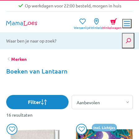
Op werkdagen voor 22:00 besteld, morgen in huis
Niet goed, geld terug garantie
0
Wensenlijst
Winkels
Winkelwagen
Gratis verzending vanaf €39,-
Op werkdagen voor 22:00 besteld, morgen in huis
Niet goed, geld terug garantie
Merken
Boeken van Lantaarn
Filter
16 resultaten
Incl. Lichtjes