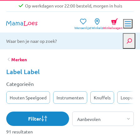
Op werkdagen voor 22:00 besteld, morgen in huis
Niet goed, geld terug garantie
0
Wensenlijst
Winkels
Winkelwagen
Gratis verzending vanaf €39,-
Op werkdagen voor 22:00 besteld, morgen in huis
Niet goed, geld terug garantie
Merken
Label Label
Categorieën
Houten Speelgoed
Instrumenten
Knuffels
Loopwag
Filter
91 resultaten