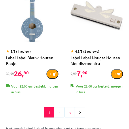
5/5 (1 review)
4.5/5 (2 reviews)
Label Label Blauw Houten
Label Label Nougat Houten
Banjo
Mondharmonica
26,
7,
90
90
32,99
9,99
Voor 22:00 uur besteld, morgen
Voor 22:00 uur besteld, morgen
in huis
in huis
1
2
3
Het merk Label Label is opgebouwd uit twee soorten