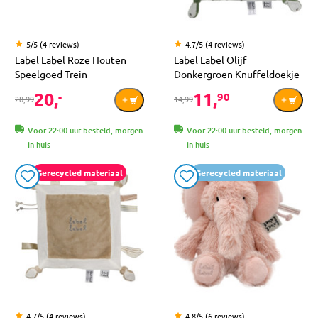
5/5 (4 reviews)
4.7/5 (4 reviews)
Label Label Roze Houten
Label Label Olijf
Speelgoed Trein
Donkergroen Knuffeldoekje
20,
11,
-
90
28,99
14,99
Voor 22:00 uur besteld, morgen
Voor 22:00 uur besteld, morgen
in huis
in huis
Gerecycled materiaal
Gerecycled materiaal
4.7/5 (4 reviews)
4.8/5 (6 reviews)