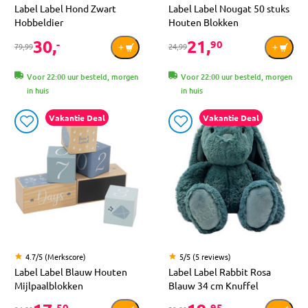
Label Label Hond Zwart
Label Label Nougat 50 stuks
Hobbeldier
Houten Blokken
30,
21,
-
90
79,99
24,99
Voor 22:00 uur besteld, morgen
Voor 22:00 uur besteld, morgen
in huis
in huis
Vakantie Deal
Vakantie Deal
4.7/5 (Merkscore)
5/5 (5 reviews)
Label Label Blauw Houten
Label Label Rabbit Rosa
Mijlpaalblokken
Blauw 34 cm Knuffel
50
95