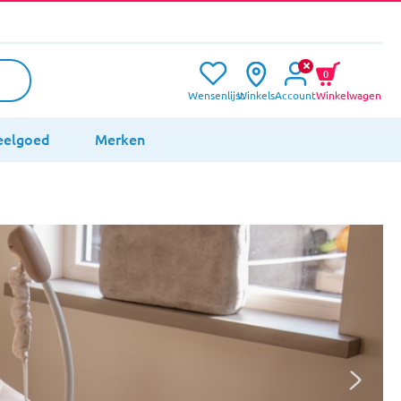
0
Wensenlijst
Winkels
Account
Winkelwagen
eelgoed
Merken