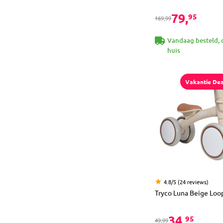
79,
95
169,99
Vandaag besteld, 
huis
Vakantie Dea
4.8/5 (24 reviews)
Tryco Luna Beige Loo
34,
95
49,99