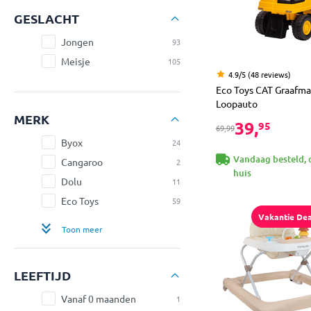
GESLACHT
Jongen
93
Meisje
105
4.9/5 (48 reviews)
Eco Toys CAT Graafm
Loopauto
MERK
39,
95
69,99
Byox
24
Vandaag besteld, 
Cangaroo
2
huis
Dolu
11
Eco Toys
59
Vakantie Dea
Toon meer
LEEFTIJD
Vanaf 0 maanden
1