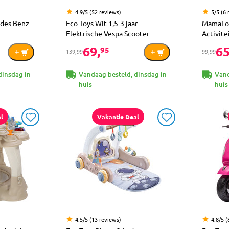
4.9/5 (52 reviews)
5/5 (6 
edes Benz
Eco Toys Wit 1,5-3 jaar
MamaLoe
Elektrische Vespa Scooter
Activit
69,
65
95
139,99
99,99
dinsdag in
Vandaag besteld, dinsdag in
Vand
huis
huis
l
Vakantie Deal
4.5/5 (13 reviews)
4.8/5 (