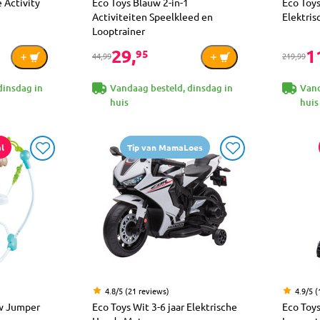
 Activity
Eco Toys Blauw 2-in-1
Eco Toys
Activiteiten Speelkleed en
Elektris
Looptrainer
29,
1
95
44,99
219,99
dinsdag in
Vandaag besteld, dinsdag in
Vand
huis
huis
l
Tip van MamaLoes
4.8/5 (21 reviews)
4.9/5 (
w Jumper
Eco Toys Wit 3-6 jaar Elektrische
Eco Toy