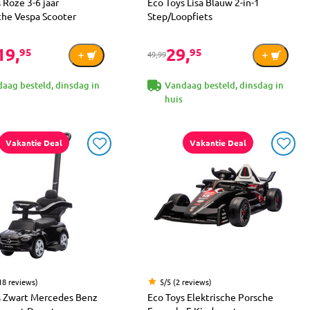
 Roze 3-6 jaar
Eco Toys Lisa Blauw 2-in-1
che Vespa Scooter
Step/Loopfiets
19,
29,
95
95
49,99
aag besteld, dinsdag in
Vandaag besteld, dinsdag in
huis
Vakantie Deal
Vakantie Deal
18 reviews)
5/5 (2 reviews)
s Zwart Mercedes Benz
Eco Toys Elektrische Porsche