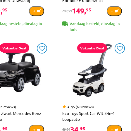
o met Duwstang
Formule E Kinderauto
,
149,
95
95
249,99
aag besteld, dinsdag in
Vandaag besteld, dinsdag in
huis
Vakantie Deal
Vakantie Deal
11 reviews)
4.7/5 (69 reviews)
s Zwart Mercedes Benz
Eco Toys Sport Car Wit 3-in-1
o
Loopauto
,
34,
95
95
69,99