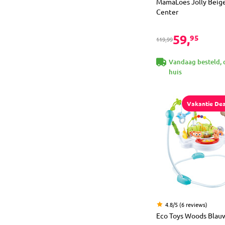
MamaLoes Jolly Beige
Center
59,
95
119,99
Vandaag besteld, 
huis
Vakantie Dea
4.8/5 (6 reviews)
Eco Toys Woods Blau