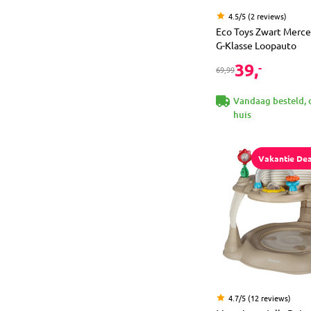
4.5/5 (2 reviews)
Eco Toys Zwart Merc
G-Klasse Loopauto
39,
-
69,99
Vandaag besteld, 
huis
Vakantie Dea
4.7/5 (12 reviews)