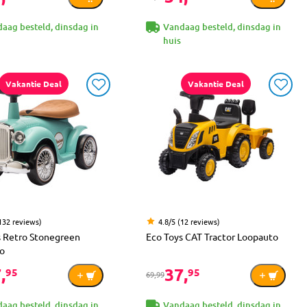
aag besteld, dinsdag in
Vandaag besteld, dinsdag in
huis
Vakantie Deal
Vakantie Deal
(132 reviews)
4.8/5 (12 reviews)
s Retro Stonegreen
Eco Toys CAT Tractor Loopauto
o
,
37,
95
95
69,99
aag besteld, dinsdag in
Vandaag besteld, dinsdag in