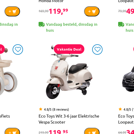
Honda Motor
Loopaut
119,
49
99
169,99
79,99
dinsdag in
Vandaag besteld, dinsdag in
Vand
huis
huis
l
Vakantie Deal
4.8/5 (8 reviews)
4.8/5 (
pfiets
Eco Toys Wit 3-6 jaar Elektrische
Eco Toy
Vespa Scooter
Loopaut
119,
34
95
219,99
64,99