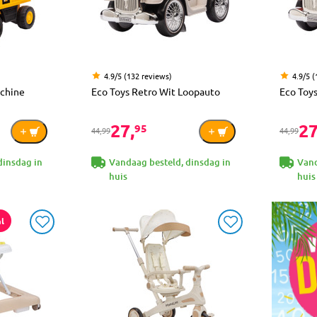
4.9/5 (132 reviews)
4.9/5 
achine
Eco Toys Retro Wit Loopauto
Eco Toy
27,
27
95
44,99
44,99
dinsdag in
Vandaag besteld, dinsdag in
Vand
huis
huis
l