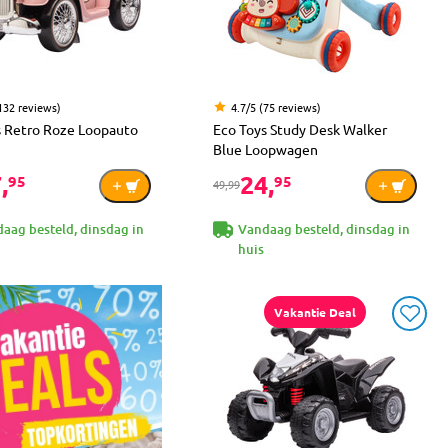
(132 reviews)
4.7/5 (75 reviews)
s Retro Roze Loopauto
Eco Toys Study Desk Walker
Blue Loopwagen
,
24,
95
95
49,99
aag besteld, dinsdag in
Vandaag besteld, dinsdag in
huis
Vakantie Deal