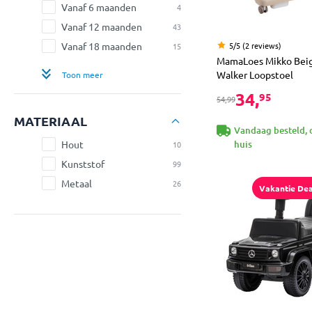
Vanaf 6 maanden
4
Vanaf 12 maanden
43
Vanaf 18 maanden
5/5 (2 reviews)
15
MamaLoes Mikko Bei
Walker Loopstoel
Toon meer
34,
95
54,99
MATERIAAL
Vandaag besteld, 
Hout
huis
10
Kunststof
99
Metaal
26
Vakantie Dea