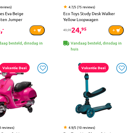
reviews)
4.7/5 (75 reviews)
s Eva Beige
Eco Toys Study Desk Walker
eiten Jumper
Yellow Loopwagen
,
24,
-
95
49,99
aag besteld, dinsdag in
Vandaag besteld, dinsdag in
huis
Vakantie Deal
Vakantie Deal
8 reviews)
4.9/5 (10 reviews)