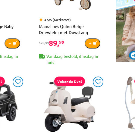
4.5/5 (Merkscore)
ge Baby
MamaLoes Quinn Beige
Driewieler met Duwstang
89,
99
129,99
dinsdag in
Vandaag besteld, dinsdag in
huis
l
Vakantie Deal