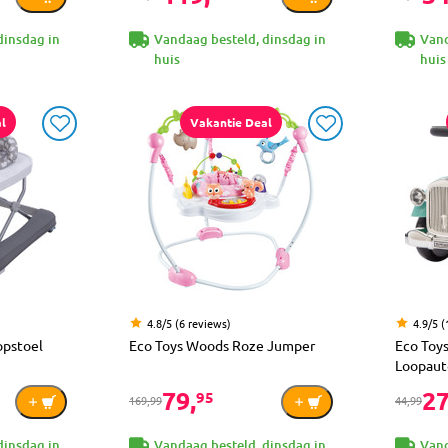
dinsdag in
Vandaag besteld, dinsdag in
Vand
huis
huis
l
Vakantie Deal
4.8/5 (6 reviews)
4.9/5 
opstoel
Eco Toys Woods Roze Jumper
Eco Toy
Loopaut
79,
27
95
169,99
44,99
dinsdag in
Vandaag besteld, dinsdag in
Vand