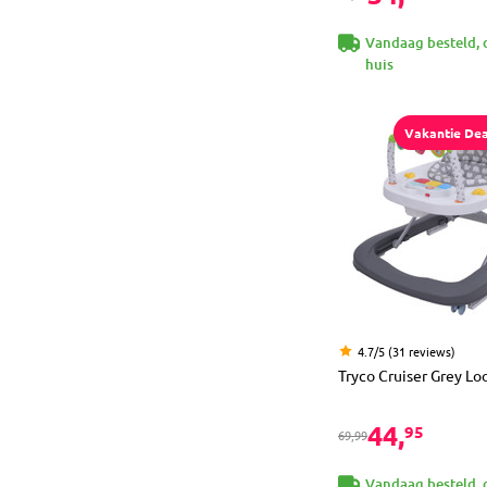
Vandaag besteld, 
huis
Vakantie Dea
4.7/5 (31 reviews)
Tryco Cruiser Grey Lo
44,
95
69,99
Vandaag besteld, 