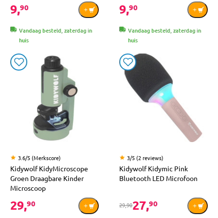
9,
9,
90
90
Vandaag besteld, zaterdag in
Vandaag besteld, zaterdag in
huis
huis
3.6/5 (Merkscore)
3/5 (2 reviews)
Kidywolf KidyMicroscope
Kidywolf Kidymic Pink
Groen Draagbare Kinder
Bluetooth LED Microfoon
Microscoop
29,
27,
90
90
29,90