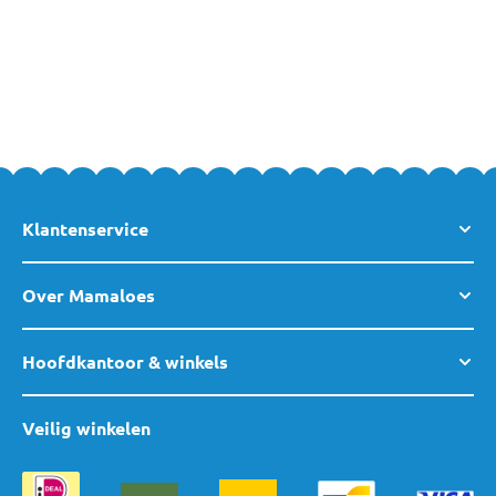
babykamer: Kidywolf heeft leuke nachtlampjes, spaarpotten,
projectoren en noem maar op! Dus een leuk kado of een item
voor de decoratie van de kinderkamer: je bent hier aan het juiste
adres.
Klantenservice
Over Mamaloes
Hoofdkantoor & winkels
Veilig winkelen