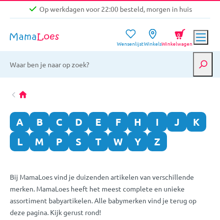
Op werkdagen voor 22:00 besteld, morgen in huis
Niet goed, geld terug garantie
0
Wensenlijst
Winkels
Winkelwagen
Gratis verzending vanaf €39,-
Op werkdagen voor 22:00 besteld, morgen in huis
Niet goed, geld terug garantie
A
B
C
D
E
F
H
I
J
K
L
M
P
S
T
W
Y
Z
Bij MamaLoes vind je duizenden artikelen van verschillende
merken. MamaLoes heeft het meest complete en unieke
assortiment babyartikelen. Alle babymerken vind je terug op
deze pagina. Kijk gerust rond!