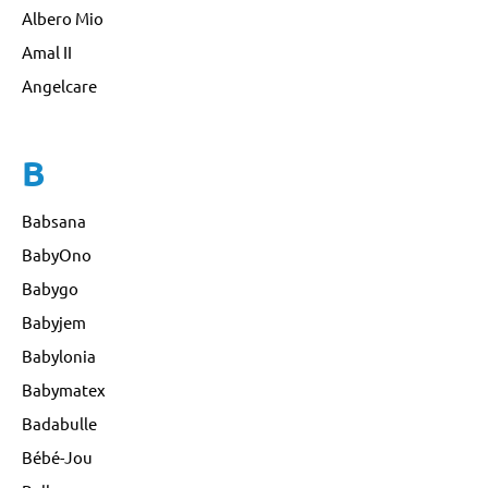
Albero Mio
Amal II
Angelcare
B
Babsana
BabyOno
Babygo
Babyjem
Babylonia
Babymatex
Badabulle
Bébé-Jou