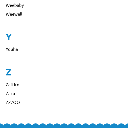
Weebaby
Weewell
Y
Youha
Z
Zaffiro
Zazu
ZZZOO