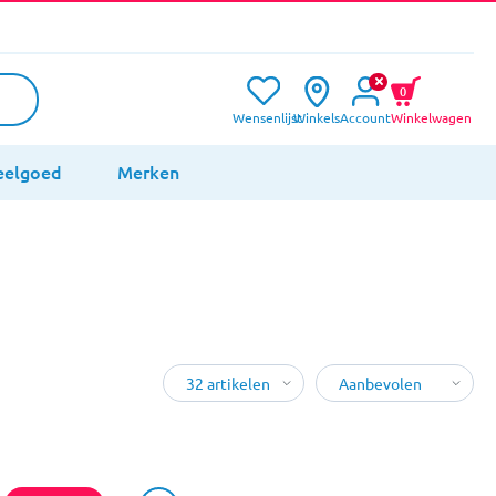
0
Wensenlijst
Winkels
Account
Winkelwagen
eelgoed
Merken