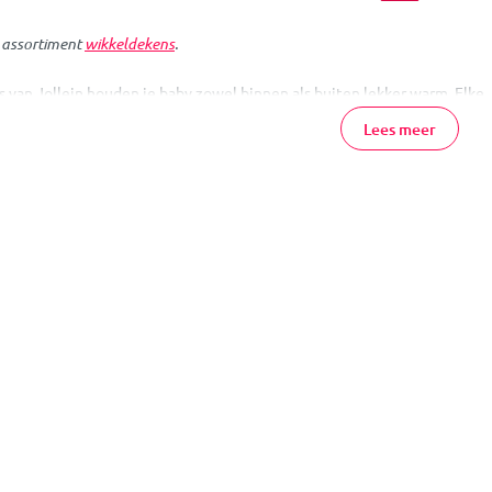
e assortiment
wikkeldekens
.
 van Jollein houden je baby zowel binnen als buiten lekker warm. Elke
ken geschikt voor zowel thuis als in de kinderwagen of het autostoeltje
Lees meer
n Jollein Online Bestellen
jn voordelig en direct uit voorraad leverbaar bij MamaLoes. Heb je vrag
ons assortiment? Neem dan gerust
contact
met ons op, of kom gezellig l