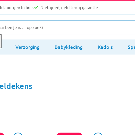
d, morgen in huis
Niet goed, geld terug garantie
s
Verzorging
Babykleding
Kado's
Sp
keldekens