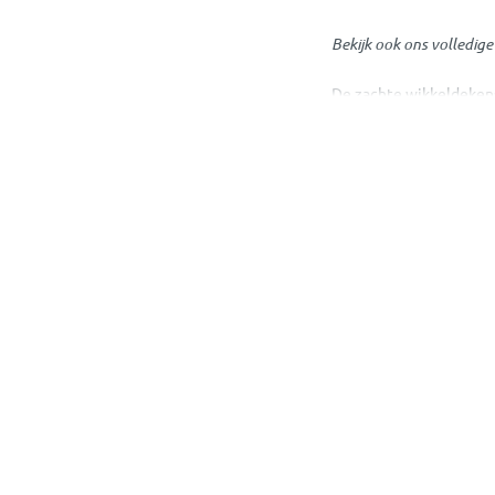
Bekijk ook ons volledig
De zachte wikkeldekens
Hierdoor is de wikkelde
Wikkeldekens va
Jollein wikkeldekens zi
andere producten uit 