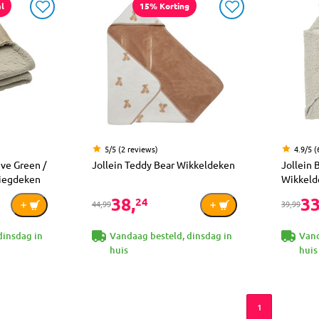
l
15% Korting
5/5 (2 reviews)
4.9/5 (
ive Green /
Jollein Teddy Bear Wikkeldeken
Jollein
Wiegdeken
Wikkeld
38,
33
24
44,99
39,99
dinsdag in
Vandaag besteld, dinsdag in
Vand
huis
huis
1