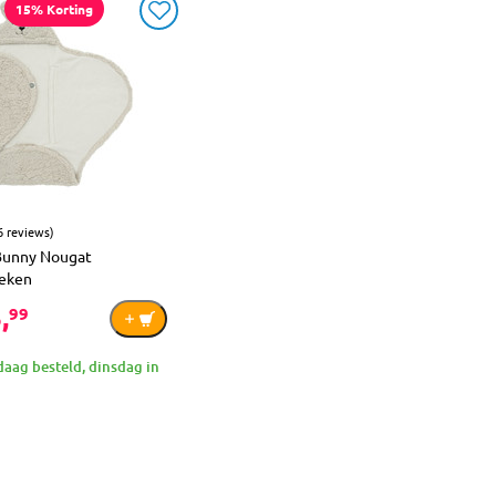
15% Korting
6 reviews)
 Bunny Nougat
eken
,
99
aag besteld, dinsdag in