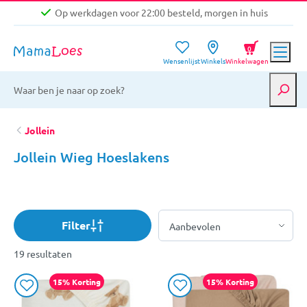
Op werkdagen voor 22:00 besteld, morgen in huis
Niet goed, geld terug garantie
0
Wensenlijst
Winkels
Winkelwagen
Gratis verzending vanaf €39,-
Op werkdagen voor 22:00 besteld, morgen in huis
Niet goed, geld terug garantie
Jollein
Jollein Wieg Hoeslakens
Filter
19 resultaten
15% Korting
15% Korting