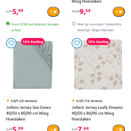
Wieg Hoeslaken
5,
9,
09
34
5,99
10,99
Voor 22:00 uur besteld, morgen
Niet op voorraad. Verwachte
in huis
levertijd: Begin Oktober
15% Korting
15% Korting
4.8/5 (24 reviews)
4.4/5 (14 reviews)
Jollein Jersey Sea Green
Jollein Jersey Leafy Dreams
40/50 x 80/90 cm Wieg
40/50 x 80/90 cm Wieg
Hoeslaken
Hoeslaken
5,
7,
09
64
5,99
8,99