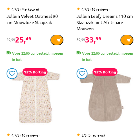
4.7/5 (Merkscore)
4.7/5 (16 reviews)
Jollein Velvet Oatmeal 90
Jollein Leafy Dreams 110 cm
cm Mouwloze Slaapzak
Slaapzak met Afritsbare
Mouwen
25,
33,
49
99
29,99
39,99
Voor 22:00 uur besteld, morgen
Voor 22:00 uur besteld, morgen
in huis
in huis
15% Korting
15% Korting
4.7/5 (16 reviews)
5/5 (3 reviews)