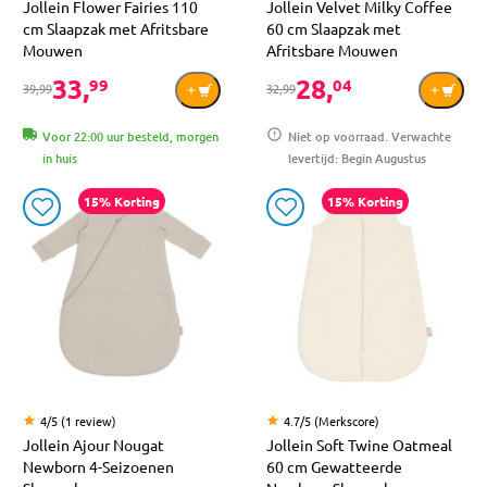
Jollein Flower Fairies 110
Jollein Velvet Milky Coffee
cm Slaapzak met Afritsbare
60 cm Slaapzak met
Mouwen
Afritsbare Mouwen
33,
28,
99
04
39,99
32,99
Voor 22:00 uur besteld, morgen
Niet op voorraad. Verwachte
in huis
levertijd: Begin Augustus
15% Korting
15% Korting
4/5 (1 review)
4.7/5 (Merkscore)
Jollein Ajour Nougat
Jollein Soft Twine Oatmeal
Newborn 4-Seizoenen
60 cm Gewatteerde