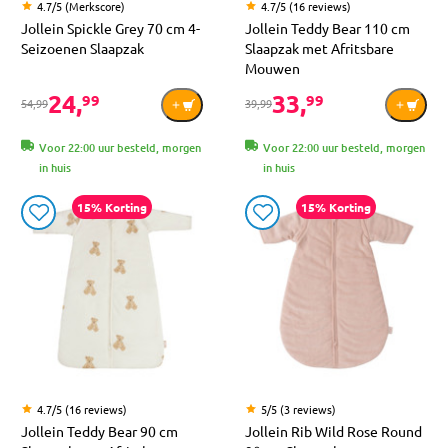
4.7/5 (Merkscore)
4.7/5 (16 reviews)
Jollein Spickle Grey 70 cm 4-
Jollein Teddy Bear 110 cm
Seizoenen Slaapzak
Slaapzak met Afritsbare
Mouwen
24,
33,
99
99
54,99
39,99
Voor 22:00 uur besteld, morgen
Voor 22:00 uur besteld, morgen
in huis
in huis
15% Korting
15% Korting
4.7/5 (16 reviews)
5/5 (3 reviews)
Jollein Teddy Bear 90 cm
Jollein Rib Wild Rose Round