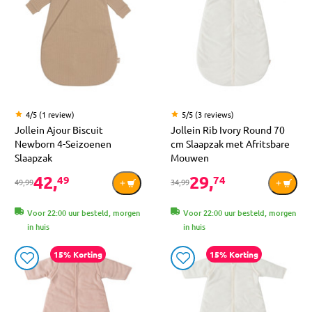
4/5 (1 review)
5/5 (3 reviews)
Jollein Ajour Biscuit
Jollein Rib Ivory Round 70
Newborn 4-Seizoenen
cm Slaapzak met Afritsbare
Slaapzak
Mouwen
42,
29,
49
74
49,99
34,99
Voor 22:00 uur besteld, morgen
Voor 22:00 uur besteld, morgen
in huis
in huis
15% Korting
15% Korting