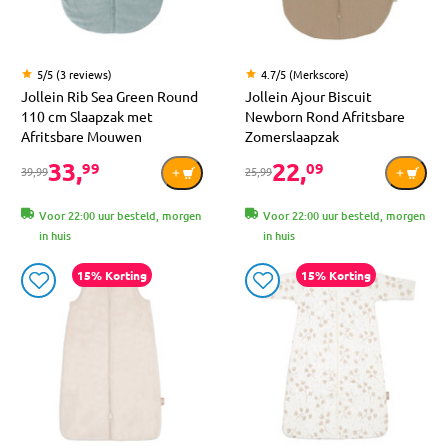
5/5 (3 reviews)
4.7/5 (Merkscore)
Jollein Rib Sea Green Round
Jollein Ajour Biscuit
110 cm Slaapzak met
Newborn Rond Afritsbare
Afritsbare Mouwen
Zomerslaapzak
33,
22,
99
09
39,99
25,99
Voor 22:00 uur besteld, morgen
Voor 22:00 uur besteld, morgen
in huis
in huis
15% Korting
15% Korting