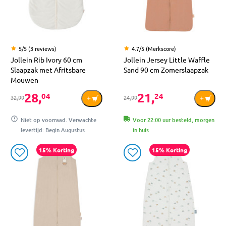
5/5 (3 reviews)
4.7/5 (Merkscore)
Jollein Rib Ivory 60 cm
Jollein Jersey Little Waffle
Slaapzak met Afritsbare
Sand 90 cm Zomerslaapzak
Mouwen
28,
21,
04
24
32,99
24,99
Niet op voorraad. Verwachte
Voor 22:00 uur besteld, morgen
levertijd: Begin Augustus
in huis
15% Korting
15% Korting