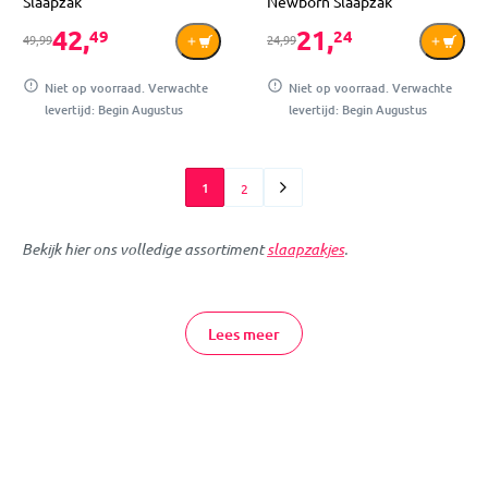
Slaapzak
Newborn Slaapzak
42,
21,
49
24
49,99
24,99
Niet op voorraad. Verwachte
Niet op voorraad. Verwachte
levertijd: Begin Augustus
levertijd: Begin Augustus
1
2
Bekijk hier ons volledige assortiment
slaapzakjes
.
Voor de leukste slaapzakjes van het merk Jollein ben je bij
MamaLoes op het juiste adres! Jollein heeft slaapzakken voor je
Lees meer
baby en peuter in verschillende kleuren, printjes en maten. Ook
vind je in ons assortiment winter-, zomer- en 4-seizoenen
slaapzakjes van Jollein.
Jollein Slaapzak Online Bestellen