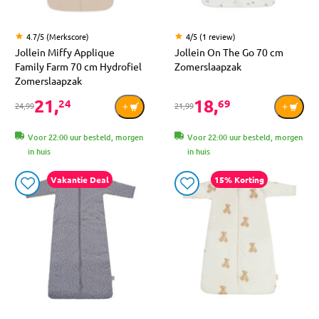
4.7/5 (Merkscore)
4/5 (1 review)
Jollein Miffy Applique
Jollein On The Go 70 cm
Family Farm 70 cm Hydrofiel
Zomerslaapzak
Zomerslaapzak
21,
18,
24
69
24,99
21,99
Voor 22:00 uur besteld, morgen
Voor 22:00 uur besteld, morgen
in huis
in huis
Vakantie Deal
15% Korting