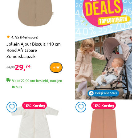
4.7/5 (Merkscore)
Jollein Ajour Biscuit 110 cm
Rond Afritsbare
Zomerslaapzak
29,
74
34,99
Voor 22:00 uur besteld, morgen
in huis
15% Korting
15% Korting