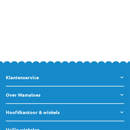
Interesse gekregen in de kwalitatieve slaapzakjes van Jollein, of
heb je vragen hierover? Geen probleem! Je kan altijd
contact
met ons opnemen of gezellig langskomen in een van
onze
winkels
!
Klantenservice
Over Mamaloes
Hoofdkantoor & winkels
Veilig winkelen