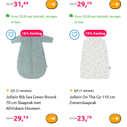
31,
29,
44
74
36,99
34,99
Voor 22:00 uur besteld, morgen
Voor 22:00 uur besteld, morgen
in huis
in huis
15% Korting
15% Korting
5/5 (3 reviews)
4/5 (1 review)
Jollein Rib Sea Green Round
Jollein On The Go 110 cm
70 cm Slaapzak met
Zomerslaapzak
Afritsbare Mouwen
29,
23,
74
79
34,99
27,99