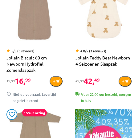
5/5 (3 reviews)
4.8/5 (3 reviews)
Jollein Biscuit 60 cm
Jollein Teddy Bear Newborn
Newborn Hydrofiel
4-Seizoenen Slaapzak
Zomerslaapzak
16,
42,
99
49
19,99
49,99
Niet op voorraad. Levertijd
Voor 22:00 uur besteld, morgen
nog niet bekend
in huis
15% Korting