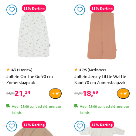
15% Korting
15% Korting
4/5 (1 review)
4.7/5 (Merkscore)
Jollein On The Go 90 cm
Jollein Jersey Little Waffle
Zomerslaapzak
Sand 70 cm Zomerslaapzak
21,
18,
24
69
24,99
21,99
Voor 22:00 uur besteld, morgen
Voor 22:00 uur besteld, morgen
in huis
in huis
15% Korting
15% Korting