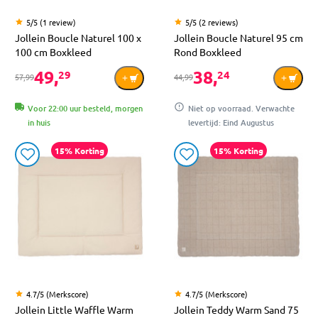
5/5 (1 review)
5/5 (2 reviews)
Jollein Boucle Naturel 100 x
Jollein Boucle Naturel 95 cm
100 cm Boxkleed
Rond Boxkleed
49,
38,
29
24
57,99
44,99
Voor 22:00 uur besteld, morgen
Niet op voorraad. Verwachte
in huis
levertijd: Eind Augustus
15% Korting
15% Korting
4.7/5 (Merkscore)
4.7/5 (Merkscore)
Jollein Little Waffle Warm
Jollein Teddy Warm Sand 75