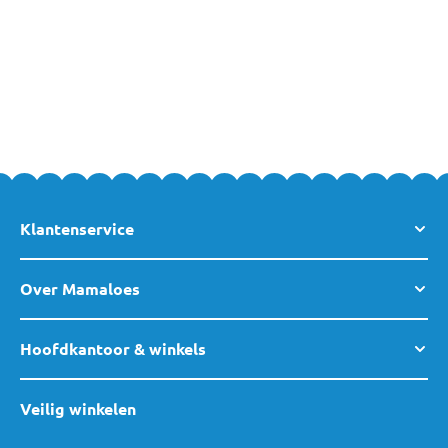
advies bij de aanschaf van een boxkleed? Dan kun je altijd
vrijblijvend
contact
met ons opnemen, of kom eens langs in een
van onze
winkels
! Team MamaLoes staat voor je klaar.
Klantenservice
Over Mamaloes
Hoofdkantoor & winkels
Veilig winkelen