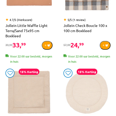
4.7/5 (Merkscore)
5/5 (1 review)
Jollein Little Waffle Light
Jollein Check Boucle 100 x
Terra/Sand 75x95 cm
100 cm Boxkleed
Boxkleed
33,
24,
99
99
39,99
57,99
Voor 22:00 uur besteld, morgen
Voor 22:00 uur besteld, morgen
in huis
in huis
15% Korting
15% Korting