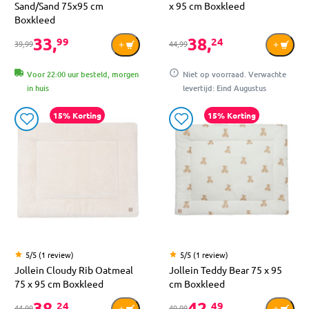
Sand/Sand 75x95 cm
x 95 cm Boxkleed
Boxkleed
33,
38,
99
24
39,99
44,99
Voor 22:00 uur besteld, morgen
Niet op voorraad. Verwachte
in huis
levertijd: Eind Augustus
15% Korting
15% Korting
5/5 (1 review)
5/5 (1 review)
Jollein Cloudy Rib Oatmeal
Jollein Teddy Bear 75 x 95
75 x 95 cm Boxkleed
cm Boxkleed
38,
42,
24
49
44,99
49,99