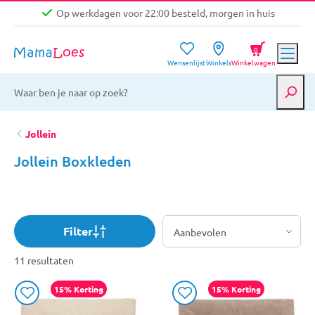
Op werkdagen voor 22:00 besteld, morgen in huis
Niet goed, geld terug garantie
0
Wensenlijst
Winkels
Winkelwagen
Gratis verzending vanaf €39,-
Op werkdagen voor 22:00 besteld, morgen in huis
Niet goed, geld terug garantie
Jollein
Jollein Boxkleden
Filter
11 resultaten
15% Korting
15% Korting