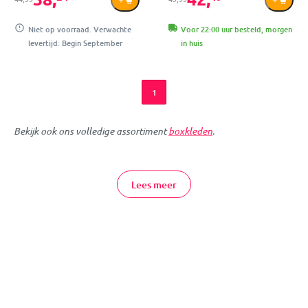
Niet op voorraad. Verwachte
Voor 22:00 uur besteld, morgen
levertijd: Begin September
in huis
1
Bekijk ook ons volledige assortiment
boxkleden
.
De boxkleden van Jollein zijn niet alleen heerlijk zacht, maar ze
hebben ook nog eens leuke kleurtjes en printjes! Door de
Lees meer
vrolijke designs is een boxkleed van Jollein een echte aanwinst
voor de (kinder)kamer. De zachte boxkleden van Jollein zijn
ideaal voor je kleine om op te slapen, rusten of spelen!
Jollein Boxkleed Online Bestellen
Bij MamaLoes kun je eenvoudig en veilig online een boxkleed
van Jollein bestellen. Twijfel je nog of wil je graag persoonlijk