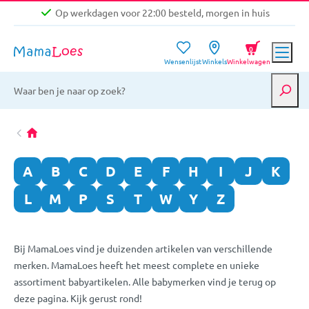
Op werkdagen voor 22:00 besteld, morgen in huis
Niet goed, geld terug garantie
0
Wensenlijst
Winkels
Winkelwagen
Gratis verzending vanaf €39,-
Op werkdagen voor 22:00 besteld, morgen in huis
Niet goed, geld terug garantie
A
B
C
D
E
F
H
I
J
K
L
M
P
S
T
W
Y
Z
Bij MamaLoes vind je duizenden artikelen van verschillende
merken. MamaLoes heeft het meest complete en unieke
assortiment babyartikelen. Alle babymerken vind je terug op
deze pagina. Kijk gerust rond!