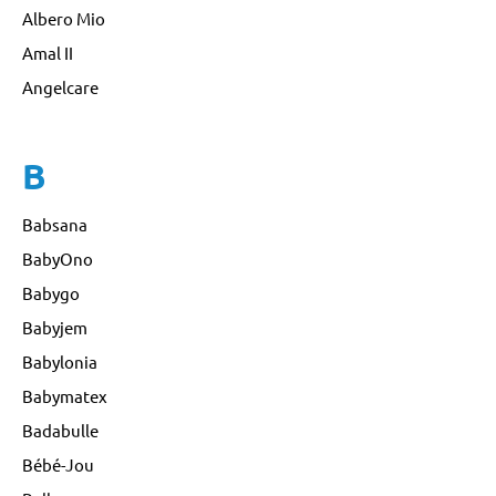
Albero Mio
Amal II
Angelcare
B
Babsana
BabyOno
Babygo
Babyjem
Babylonia
Babymatex
Badabulle
Bébé-Jou