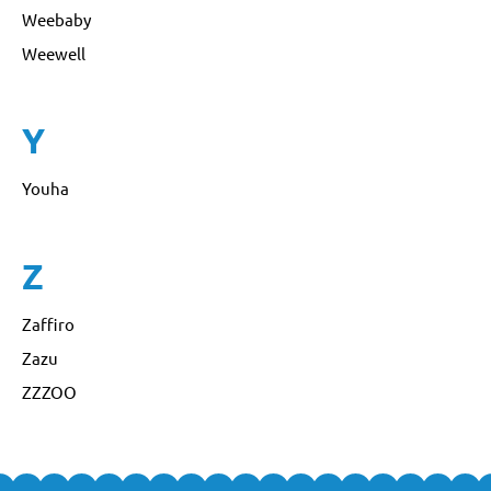
Weebaby
Weewell
Y
Youha
Z
Zaffiro
Zazu
ZZZOO