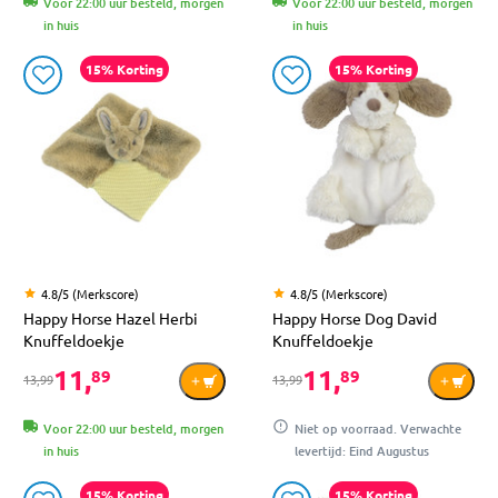
Voor 22:00 uur besteld, morgen
Voor 22:00 uur besteld, morgen
in huis
in huis
15% Korting
15% Korting
4.8/5 (Merkscore)
4.8/5 (Merkscore)
Happy Horse Hazel Herbi
Happy Horse Dog David
Knuffeldoekje
Knuffeldoekje
11,
11,
89
89
13,99
13,99
Voor 22:00 uur besteld, morgen
Niet op voorraad. Verwachte
in huis
levertijd: Eind Augustus
15% Korting
15% Korting