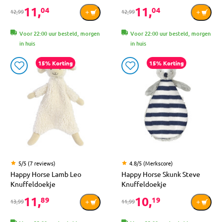
11,
11,
04
04
12,99
12,99
Voor 22:00 uur besteld, morgen
Voor 22:00 uur besteld, morgen
in huis
in huis
15% Korting
15% Korting
5/5 (7 reviews)
4.8/5 (Merkscore)
Happy Horse Lamb Leo
Happy Horse Skunk Steve
Knuffeldoekje
Knuffeldoekje
11,
10,
89
19
13,99
11,99