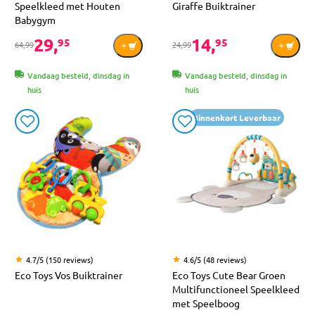
Speelkleed met Houten
Giraffe Buiktrainer
Babygym
29,
14,
95
95
64,99
24,99
Vandaag besteld, dinsdag in
Vandaag besteld, dinsdag in
huis
huis
Binnenkort Leverbaar
4.7/5 (150 reviews)
4.6/5 (48 reviews)
Eco Toys Vos Buiktrainer
Eco Toys Cute Bear Groen
Multifunctioneel Speelkleed
met Speelboog