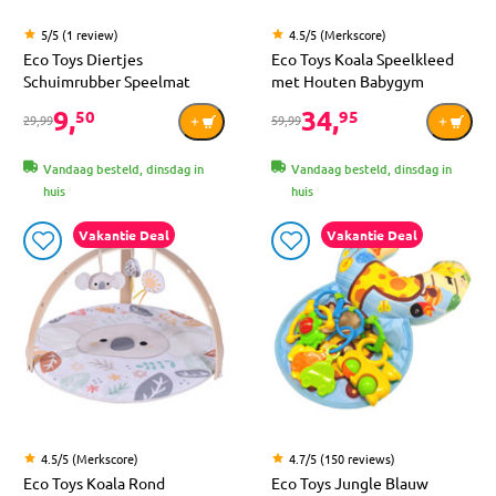
5/5 (1 review)
4.5/5 (Merkscore)
Eco Toys Diertjes
Eco Toys Koala Speelkleed
Schuimrubber Speelmat
met Houten Babygym
9,
34,
50
95
29,99
59,99
Vandaag besteld, dinsdag in
Vandaag besteld, dinsdag in
huis
huis
Vakantie Deal
Vakantie Deal
4.5/5 (Merkscore)
4.7/5 (150 reviews)
Eco Toys Koala Rond
Eco Toys Jungle Blauw