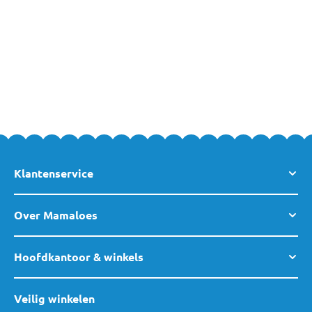
De speelkleden van Eco Toys bestel je veilig en snel online bij
MamaLoes. Heb jij nog vragen over de speelkleden van Eco Toys
of een ander product van onze website? Neem dan gerust
contact met ons op
of kom langs in een van
onze winkels
. Team
MamaLoes staat graag voor je klaar.
Klantenservice
Over Mamaloes
Hoofdkantoor & winkels
Veilig winkelen