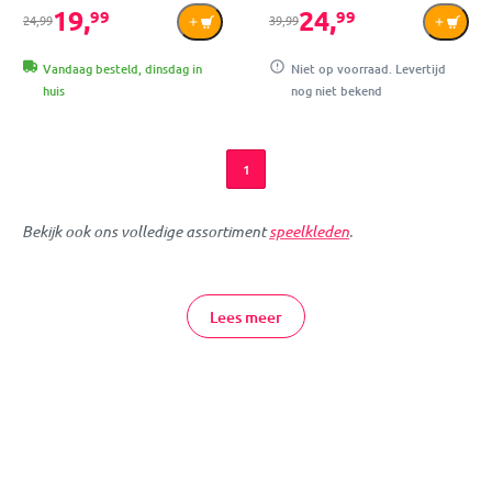
19,
24,
99
99
24,99
39,99
Vandaag besteld, dinsdag in
Niet op voorraad. Levertijd
huis
nog niet bekend
1
Bekijk ook ons volledige assortiment
speelkleden
.
Met de schattige speelkleden van Eco Toys hoeft jouw kindje
zich niet meer te vervelen! De speelkleden zijn heerlijk zacht en
Lees meer
hebben een vrolijk design. Ze worden geleverd met
verwijderbare speelbogen met schattige knuffeltjes met piepjes
en belletjes erin. De vrolijk gekleurde speeltjes aan de
speelbogen stimuleren je kindje om ernaar te grijpen, ze aan te
raken en te ontdekken.
Eco Toys Speelkleed Online Bestellen