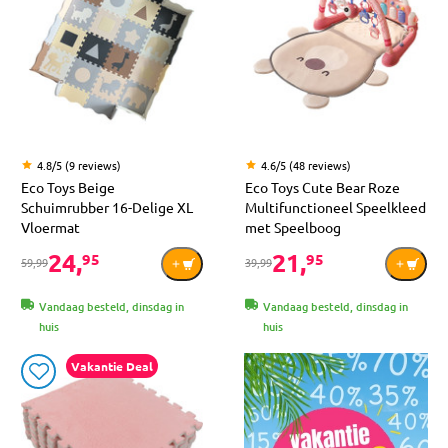
4.8/5 (9 reviews)
4.6/5 (48 reviews)
Eco Toys Beige
Eco Toys Cute Bear Roze
Schuimrubber 16-Delige XL
Multifunctioneel Speelkleed
Vloermat
met Speelboog
24,
21,
95
95
59,99
39,99
Vandaag besteld, dinsdag in
Vandaag besteld, dinsdag in
huis
huis
Vakantie Deal