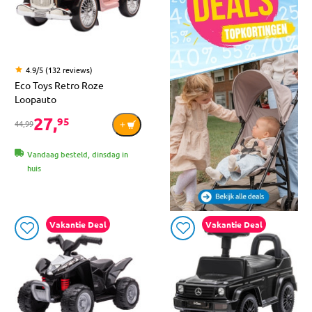
4.9/5 (132 reviews)
Eco Toys Retro Roze
Loopauto
27,
95
44,99
Vandaag besteld, dinsdag in
huis
Vakantie Deal
Vakantie Deal