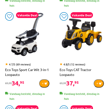
Vandaag besteld, dinsdag in
Vandaag besteld, dinsdag in
huis
huis
Vakantie Deal
Vakantie Deal
4.7/5 (69 reviews)
4.8/5 (12 reviews)
Eco Toys Sport Car Wit 3-in-1
Eco Toys CAT Tractor
Loopauto
Loopauto
34,
37,
95
95
69,99
69,99
Vandaag besteld, dinsdag in
Vandaag besteld, dinsdag in
huis
huis
Vakantie Deal
Vakantie Deal