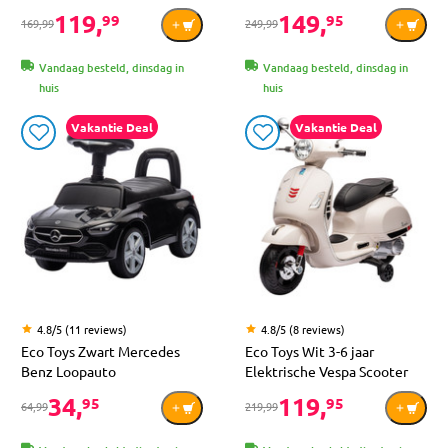
119,
149,
99
95
169,99
249,99
Vandaag besteld, dinsdag in
Vandaag besteld, dinsdag in
huis
huis
Vakantie Deal
Vakantie Deal
4.8/5 (11 reviews)
4.8/5 (8 reviews)
Eco Toys Zwart Mercedes
Eco Toys Wit 3-6 jaar
Benz Loopauto
Elektrische Vespa Scooter
34,
119,
95
95
64,99
219,99