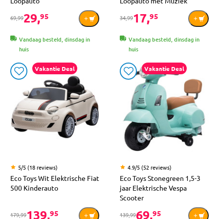
Loopauto
Loopauto met Muziek
29,
17,
95
95
69,99
34,99
Vandaag besteld, dinsdag in
Vandaag besteld, dinsdag in
huis
huis
Vakantie Deal
Vakantie Deal
5/5 (18 reviews)
4.9/5 (52 reviews)
Eco Toys Wit Elektrische Fiat
Eco Toys Stonegreen 1,5-3
500 Kinderauto
jaar Elektrische Vespa
Scooter
139,
69,
95
95
179,99
139,99