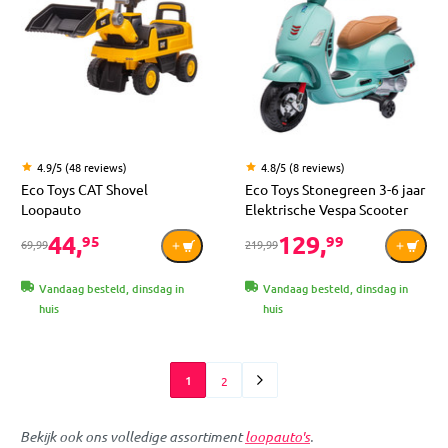
4.9/5 (48 reviews)
4.8/5 (8 reviews)
Eco Toys CAT Shovel
Eco Toys Stonegreen 3-6 jaar
Loopauto
Elektrische Vespa Scooter
44,
129,
95
99
69,99
219,99
Vandaag besteld, dinsdag in
Vandaag besteld, dinsdag in
huis
huis
1
2
Bekijk ook ons volledige assortiment
loopauto's
.