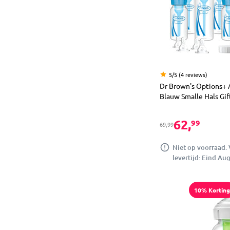
5/5 (4 reviews)
Dr Brown's Options+ A
Blauw Smalle Hals Gif
62,
99
69,99
Niet op voorraad.
levertijd: Eind Au
10% Korting