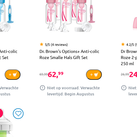
5/5 (4 reviews)
4.2/5 (
nti-colic
Dr. Brown's Options+ Anti-colic
Dr Brown
t Set
Roze Smalle Hals Gift Set
Roze 2-p
250 ml
62,
24
99
69,99
26,99
 Verwachte
Niet op voorraad. Verwachte
Niet
gustus
levertijd: Begin Augustus
leve