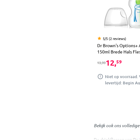
5/5 (2 reviews)
Dr Brown's Options+ A
150ml Brede Hals Fle
12,
59
13,99
Niet op voorraad.
levertijd: Begin A
Bekijk ook ons volledig
De drinkflessen van Dr.