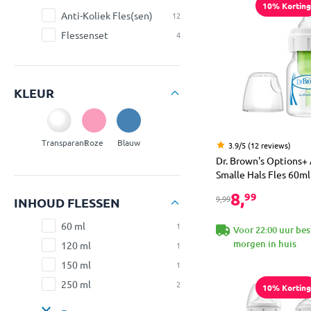
10% Korting
Anti-Koliek Fles(sen)
12
Flessenset
4
KLEUR
Transparant
Roze
Blauw
3.9/5 (12 reviews)
Dr. Brown's Options+ 
Smalle Hals Fles 60ml
8,
99
9,99
INHOUD FLESSEN
60 ml
1
Voor 22:00 uur bes
morgen in huis
120 ml
1
150 ml
1
250 ml
2
10% Korting