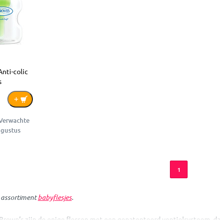
nti-colic
s
 Verwachte
ugustus
1
e assortiment
babyflesjes
.
 Brown’s zijn de enige flessen met een gepatenteerd ventielsysteem, da