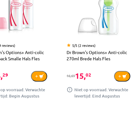
9 reviews)
5/5 (2 reviews)
's Options+ Anti-colic
Dr Brown's Options+ Anti-colic
ack Smalle Hals Fles
270ml Brede Hals Fles
,
15,
29
02
16,69
 op voorraad. Verwachte
Niet op voorraad. Verwachte
rtijd: Begin Augustus
levertijd: Eind Augustus