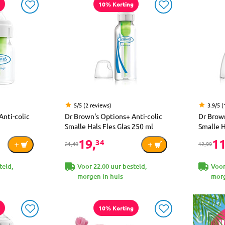
10% Korting
5/5 (2 reviews)
3.9/5 (
Anti-colic
Dr Brown's Options+ Anti-colic
Dr Brown
Smalle Hals Fles Glas 250 ml
Smalle H
19,
11
34
21,49
12,99
teld,
Voor 22:00 uur besteld,
Voor
morgen in huis
morg
10% Korting