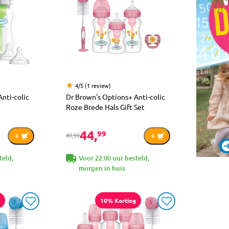
4/5 (1 review)
nti-colic
Dr Brown's Options+ Anti-colic
Roze Brede Hals Gift Set
44,
99
49,99
teld,
Voor 22:00 uur besteld,
morgen in huis
10% Korting