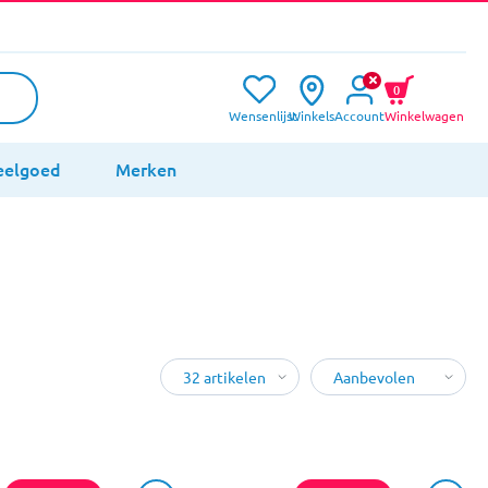
0
Wensenlijst
Winkels
Account
Winkelwagen
eelgoed
Merken