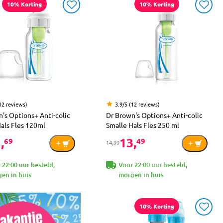
10% Korting
10% Korting
12 reviews)
3.9/5 (12 reviews)
's Options+ Anti-colic
Dr Brown's Options+ Anti-colic
als Fles 120ml
Smalle Hals Fles 250 ml
,
13,
69
49
14,99
 22:00 uur besteld,
Voor 22:00 uur besteld,
en in huis
morgen in huis
10% Korting