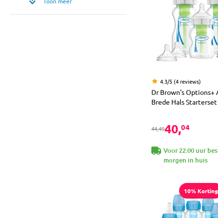
Toon meer
4.3/5 (4 reviews)
Dr Brown's Options+ A
Brede Hals Starterset
40,
04
44,49
Voor 22:00 uur bes
morgen in huis
10% Korting