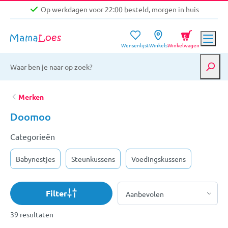
Op werkdagen voor 22:00 besteld, morgen in huis
Niet goed, geld terug garantie
0
Wensenlijst
Winkels
Winkelwagen
Gratis verzending vanaf €39,-
Op werkdagen voor 22:00 besteld, morgen in huis
Niet goed, geld terug garantie
Merken
Doomoo
Categorieën
Babynestjes
Steunkussens
Voedingskussens
Filter
39 resultaten