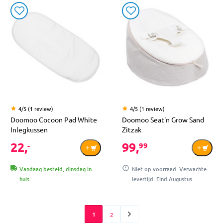
4/5 (1 review)
4/5 (1 review)
Doomoo Cocoon Pad White
Doomoo Seat'n Grow Sand
Inlegkussen
Zitzak
22,
99,
-
99
Vandaag besteld, dinsdag in
Niet op voorraad. Verwachte
huis
levertijd: Eind Augustus
1
2