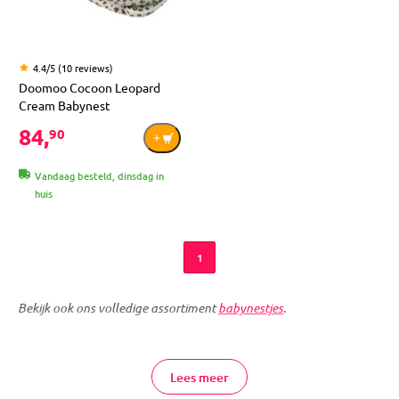
4.4/5 (10 reviews)
Doomoo Cocoon Leopard
Cream Babynest
84,
90
Vandaag besteld, dinsdag in
huis
1
Bekijk ook ons volledige assortiment
babynestjes
.
Wat een knus, comfortabel en veilig babynestje van Doomoo!
Gemaakt van super zachte materialen, met ademend 3D
Lees meer
materiaal rond het hoofdje van je kindje. Dit babynestje heeft